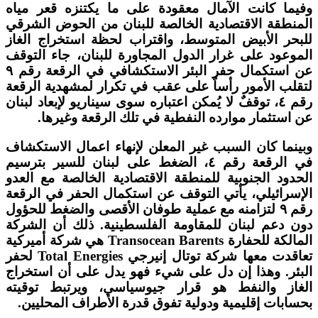
وفيما كانت الآمال معقودة على ما يكتنزه قعر مياه
المنطقة الاقتصادية الخالصة للبنان من الحوض الشرقي
للبحر الأبيض المتوسط، واقتراب لحظة استخراج الغاز
الموعود على غرار الدول المجاورة للبنان، جاء التوقف
عن استكمال حفر البئر الاستكشافي في الرقعة رقم ٩
لتقلب الأمور رأساً على عقب في تكرار لمشهدية الرقعة
رقم ٤، توقفٌ لا يُمكن اعتباره سوى سيناريو لإبعاد لبنان
عن استثمار موارده النفطية في تلك الرقعة وغيرها.
وبينما كان السبب غير المعلن لإنهاء اعمال الاستكشاف
في الرقعة رقم ٤، الضغط على لبنان للسير بترسيم
الحدود الجنوبية للمنطقة الاقتصادية الخالصة مع العدو
الإسرائيلي، يأتي التوقف عن استكمال الحفر في الرقعة
رقم ٩ لتزامنه مع عملية طوفان الأقصى والضغط للحؤول
دون دعم لبنان للمقاومة الفلسطينية. ذلك أن الشركة
المالكة للحفارة Transocean Barents هي شركة أميركية
تعاقدت معها شركة توتال إنيرجي Total Energies لحفر
البئر. وهذا إن دل على شيء فهو يدل على أن استخراج
الغاز والنفط هو قرار جيوسياسي، ويرتبط توقيته
بحسابات إقليمية ودولية تفوق قدرة الأطراف المحليين.