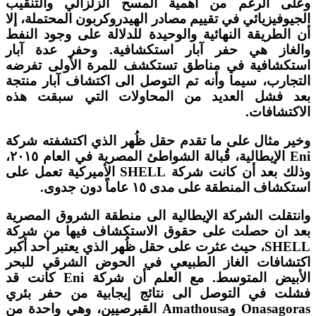
وعلى الرغم من أهمية المسح الزلزالي والتنقيب
الجيوفيزيائي في تقييم مصادر الهيدروكربون المحتملة، إلا
أن الطريقة النهائية والوحيدة للدلالة على وجود النفط
والغاز هي حفر آبار استكشافية. وحفر عدة آبار
استكشافية في مناطق تستكشف للمرة الأولى تفرضه
التجارب، سيما وأنه تم التوصل الى اكتشاف آبار منتجة
بعد فشل العديد من المحاولات التي سبقت هذه
الاكتشافات.
وخير مثال على ما تقدم حقل ظُهر الذي اكتشفته شركة
Eni الإيطالية، قُبالة الشواطئ المصرية في العام ٢٠١٥،
وذلك بعد أن كانت شركة SHELL الأميركية تعمل على
استكشاف المنطقة على مدى ١٥ عاماً دون جدوى.
وانتقلت الشركة الإيطالية الى منطقة الشروق المصرية
بعد ان حصلت على حقوق الاستكشاف فيها من شركة
SHELL، حيث عثرت على حقل ظُهر الذي يعتبر أحد أكبر
اكتشافات الغاز الطبيعي في الحوض الشرقي للبحر
الأبيض المتوسط. مع العلم أن شركة Eni كانت قد
فشلت في التوصل الى نتائج إيجابية من حفر بئري
Onasagoras وAmathousa القبرصيين، وهي واحدة من