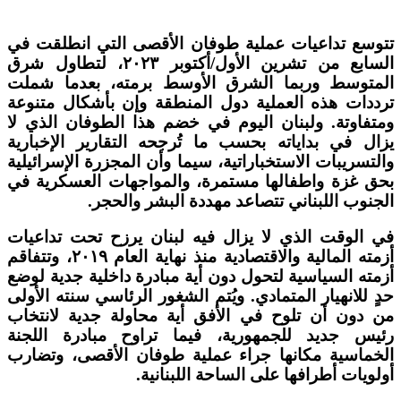
تتوسع تداعيات عملية طوفان الأقصى التي انطلقت في
السابع من تشرين الأول/أكتوبر ٢٠٢٣، لتطاول شرق
المتوسط وربما الشرق الأوسط برمته، بعدما شملت
ترددات هذه العملية دول المنطقة وإن بأشكال متنوعة
ومتفاوتة. ولبنان اليوم في خضم هذا الطوفان الذي لا
يزال في بداياته بحسب ما تُرجحه التقارير الإخبارية
والتسريبات الاستخباراتية، سيما وأن المجزرة الإسرائيلية
بحق غزة واطفالها مستمرة، والمواجهات العسكرية في
الجنوب اللبناني تتصاعد مهددة البشر والحجر.
في الوقت الذي لا يزال فيه لبنان يرزح تحت تداعيات
أزمته المالية والاقتصادية منذ نهاية العام ٢٠١٩، وتتفاقم
أزمته السياسية لتحول دون أية مبادرة داخلية جدية لوضع
حدٍ للانهيار المتمادي. ويُتم الشغور الرئاسي سنته الأولى
من دون أن تلوح في الأفق أية محاولة جدية لانتخاب
رئيس جديد للجمهورية، فيما تراوح مبادرة اللجنة
الخماسية مكانها جراء عملية طوفان الأقصى، وتضارب
أولويات أطرافها على الساحة اللبنانية.