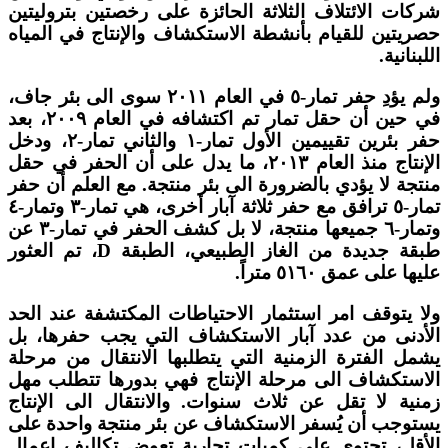
شركات الائتلاف الثلاثة الحائزة على رخصتين بتروليتين
حصريتين للقيام بأنشطة الاستكشاف والإنتاج في المياه
اللبنانية.
ولم يؤدِ حفر تمار-٥ في العام ٢٠١١ سوى الى بئر جاف،
في حين أن حقل تمار تم اكتشافه في العام ٢٠٠٩، بعد
حفر بئرين تقييمين الأول تمار-١ والثاني تمار-٢، ودخل
الإنتاج منذ العام ٢٠١٣، ما يدل على أن الحفر في حقل
منتجة لا يؤدي بالضرورة الى بئر منتجة. مع العلم أن حفر
تمار-٥ ترافق مع حفر ثلاثة آبار أخرى، هي تمار-٣ وتمار-٤
وتمار-٦ جميعها منتجة، لا بل كشف الحفر في تمار-٣ عن
طبقة جديدة من الغاز الطبيعي، الطبقة D، تم العثور
عليها على عمق ٥١٦٠ متراً.
ولا يتوقف امر استثمار الاحتياطات المكتشفة عند الحد
الأدنى من عدد آبار الاستكشاف التي يجب حفرها، بل
يشمل الفترة الزمنية التي يتطلبها الانتقال من مرحلة
الاستكشاف الى مرحلة الإنتاج فهي بدورها تتطلب مهل
زمنية لا تقل عن ثلاث سنوات. والانتقال الى الإنتاج
يستوجب أن يُسفر الاستكشاف عن بئر منتجة واحدة على
الأقل، تحتوي على كميات تجارية تعوض تكاليف اعمال