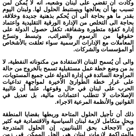
وكادت أن تقضي على لبنان وشعبه، أنه لا يُمكن لمن
تسبب بها أن يعالجها ويستنبط الحلول لها. ولبنان اليوم
بقدر ما هو بحاجة الى أن يُحكم بذهنية جديدة وخلاقة،
بحاجة الى التخلص من الإدارة الورقية التقليدية واعتماد
إدارة كفؤة متطورة وشفافة، تكفل حصول الدولة على
حقوقها من الرسوم والضرائب، وتبسط وتسرّع
المعاملات مع الإدارات الرسمية سواء تعلقت بالأشخاص
أو المؤسسات والشركات.
والى أن يُسمح للبنان الاستفادة من مكنوناته النفطية، لا
بد من وضع خطة عمل مستقبلية تسمح بالخروج من حالة
المراوحة السائدة في إدارة الدولة على جميع المستويات،
على غرار خطة الطوارئ الأخيرة لمواجهة تداعيات
الحرب على لبنان في حال وقوعها، علماً أن غالبية
الإصلاحات لا تتطلب اعتمادات مالية، بل تعديل في
القوانين والأنظمة المرعية الاجراء.
ذلك أن تأجيل الحلول المتاحة وربطها بقضايا المنطقة
وبحلٍ متكامل لازمة لبنان السياسية والاقتصادية فيه كثير
من الاجحاف بحق اللبنانيين، إن الحلول المتدرجة
والمتراكمة لازمات لبنان هي الحل الممكن في زمن