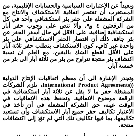
وبعيداً عن الاعتبارات السياسية والحسابات الإقليمية، من
المستغرب أن تقتصر اتفاقية الاستكشاف والانتاج مع
الشركة المشغلة على حفر بئر استكشافي واحد في كل
من الرقعتين ٤ و٩، وألا تنص على وجوب حفر أبار
استكشافية إضافية، على الاقل في حال أسفر الحفر عن
بئر جافة. ذلك أن اقتصار الحفر الاستكشافي على بئر
واحدة غير كافٍ، كون الاستكشاف يتطلب حفر ثلاثة آبار
على الأقل لقطع الشك باليقين، مع العلم ان نسبة
اكتشاف بئر منتجة تتراوح من بئر من ثلاثة آبار الى بئر من
خمسة آبار.
وتجدر الإشارة الى أن معظم اتفاقيات الإنتاج الدولية
((International Product Agreements، تلزم الشركات
المشغلة حفر ما لا يقل عن ثلاثة آبار استكشافية في
الرقعة موضوع الاتفاقية. وتحفظ هذه الاتفاقيات في
الوقت عينه، حق الشركة المشغلة في أن تأخذ في
الاعتبار تكاليف حفر جميع آبار الاستكشاف وأن تستعيد
تكاليفها، بما فيها تكاليف تلك التي لم تؤدِ إلى اكتشافات
منتجة.