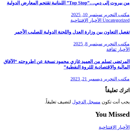
من بيروت إلى دبي…”Top Stop” اللبنانية تقتحم المعارض الدولية
مكتب التحرير
سبتمبر 10, 2025
Uncategorized
الأخبار
الإفتتاحية
تفعيل التعاون بين وزارة العدل واللجنة الدولية للصليب الأحمر
مكتب التحرير
سبتمبر 8, 2025
الأخبار
ثقافة
المرتضى تسلم من العميد غازي محمود نسخة عن اطروحته “الآفاق
المالية والاقتصادية للثروة النفطية”
مكتب التحرير
ديسمبر 21, 2023
اترك تعليقاً
يجب أنت تكون
مسجل الدخول
لتضيف تعليقاً.
You Missed
الأخبار
الإفتتاحية