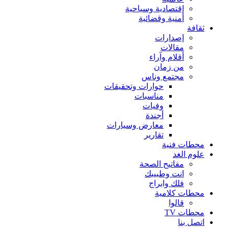
إقتصادية وسياحية
أمنية وقضائية
ثقافة
إصدارات
مقالات
أقلام وآراء
من زمان
مجتمع وناس
حوارات وتحقيقات
مناسبات
وفيات
أجندة
معارض وسيارات
تقارير
محطات فنية
علوم الغد
مفاتيح الصحة
انت وطبيبك
فلك وابراج
محطات كلامية
قالوا
محطات TV
اتصل بنا