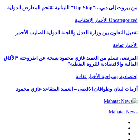
من بيروت إلى دبي…”Top Stop” اللبنانية تقتحم المعارض الدولية
Uncategorized
الأخبار
الإفتتاحية
تفعيل التعاون بين وزارة العدل واللجنة الدولية للصليب الأحمر
الأخبار
ثقافة
المرتضى تسلم من العميد غازي محمود نسخة عن اطروحته “الآفاق
المالية والاقتصادية للثروة النفطية”
إقتصادية وسياحية
الأخبار
ثقافة
أزمات لبنان وطوافان الاقصى – العميد المتقاعد غازي محمود
Mahatat News