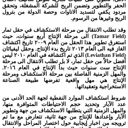
الحفر والتطوير وتضمن الربح للشركة المشغلة، وتحقق
مردود يكفي لتسديد الاتاوات وحصة الدولة من بترول
الربح وغيرها من الرسوم.
وقد تطلب الانتقال من مرحلة الاستكشاف في حقل تمار
(Tamar Field) الى مرحلة الإنتاج أربع سنوات، حيث
استغرق تطوير هذا الحقل من العام ٢٠٠٩ تاريخ اكتشاف
الغاز فيه الى العام ٢٠١٣ تاريخ بدء الإنتاج. وحقل ليفياثان
(Leviathan Field) الذي تم اكتشافه في العام ٢٠١٠ ليس
أفضل حالاً من حقل تمار، لا بل تطلب الانتقال الى مرحلة
الإنتاج ست سنوات حيث بدأ الإنتاج في العام ٢٠١٦.
والمهل الزمنية الفاصلة بين مرحلة الاستكشاف ومرحلة
الإنتاج هي مهل واقعية تفرضها طبيعة الصناعة
الاستخراجية وتعقيداتها.
شروط استكشاف الموارد النفطية لجهة الحد الأدنى من
عدد الآبار وتحديد حجم الاحتياطات المتوافرة منها،
والمهل الزمنية التي يتطلبها الاستكشاف من جهة وتطوير
الآبار وإعدادها للإنتاج من جهة ثانية، تتعارض مع ما تم
ترويجه من اخبار إيجابية حول اختصار المراحل والانتقال