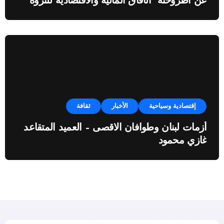
عن اطروحته “الآفاق المالية والاقتصادية للثروة
النفطية”
إقتصادية وسياحية
الأخبار
ثقافة
أزمات لبنان وطوافان الاقصى – العميد المتقاعد
غازي محمود