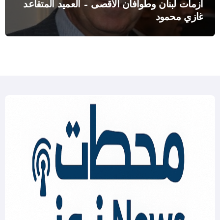
أزمات لبنان وطوافان الاقصى – العميد المتقاعد
غازي محمود