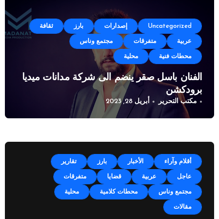
Uncategorized
إصدارات
بارز
ثقافة
عربية
متفرقات
مجتمع وناس
محطات فنية
محلية
الفنان باسل صقر ينضم الى شركة مدانات ميديا
برودكشن
مكتب التحرير
أبريل 28, 2023
أقلام وآراء
الأخبار
بارز
تقارير
عاجل
عربية
قضايا
متفرقات
مجتمع وناس
محطات كلامية
محلية
مقالات