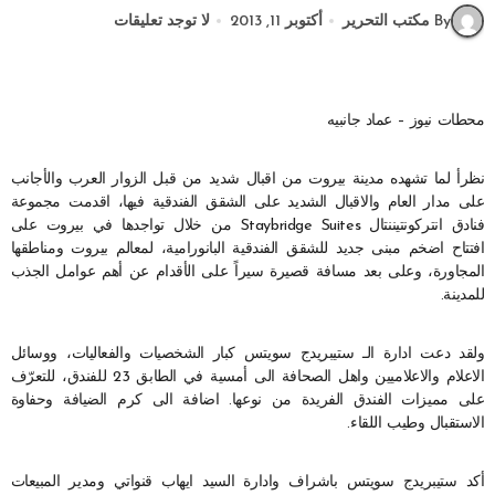
By مكتب التحرير
أكتوبر 11, 2013
لا توجد تعليقات
محطات نيوز – عماد جانبيه
نظرأ لما تشهده مدينة بيروت من اقبال شديد من قبل الزوار العرب والأجانب
على مدار العام والاقبال الشديد على الشقق الفندقية فيها، اقدمت مجموعة
فنادق انتركونتيننتال Staybridge Suites من خلال تواجدها في بيروت على
افتتاح اضخم مبنى جديد للشقق الفندقية البانورامية، لمعالم بيروت ومناطقها
المجاورة، وعلى بعد مسافة قصيرة سيراً على الأقدام عن أهم عوامل الجذب
للمدينة.
ولقد دعت ادارة الـ ستيبريدج سويتس كبار الشخصيات والفعاليات، ووسائل
الاعلام والاعلاميين واهل الصحافة الى أمسية في الطابق 23 للفندق، للتعرّف
على مميزات الفندق الفريدة من نوعها. اضافة الى كرم الضيافة وحفاوة
الاستقبال وطيب اللقاء.
أكد ستيبريدج سويتس باشراف وادارة السيد ايهاب قنواتي ومدير المبيعات