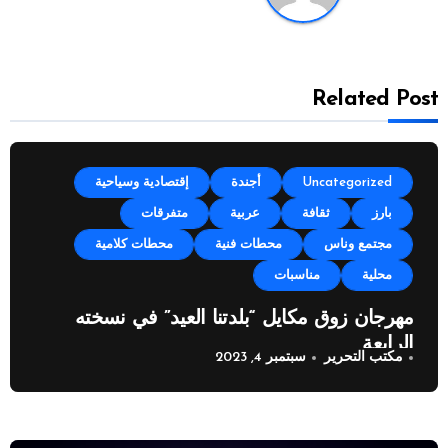
Related Post
Uncategorized
أجندة
إقتصادية وسياحية
بارز
ثقافة
عربية
متفرقات
مجتمع وناس
محطات فنية
محطات كلامية
محلية
مناسبات
مهرجان زوق مكايل “بلدتنا العيد” في نسخته
الرابعة
مكتب التحرير
سبتمبر 4, 2023