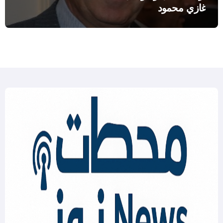
غازي محمود