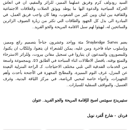
السيد رودولف كرم وفريق عملهما المميز، للزائر والمقيم، ان في انعاش
الحركة السياحية والدعوة اليها ما يوطد ويوثق الصلات والعلاقات الاجتماعية
والثقافية بين لبنان وبين كثير من الشعوب، وهنا كان واجب فريق العمل، في
المبادرة الى بذل كل الجهود والطاقات التي تكثر من زيارة الضيوف الزائرين
والسائحين له، ليهيئوا لهم سبل الاقامة المريحة والجو الفريد…
يضم Staybridge Suites مئة وواحد وعشرون جناحاً بتصميم رائع ومميز،
وبإسلوب حياة فاخرة. ومن عليه، يمكن للشعراء ان يتغنوا، وللكتّاب ان يكتبوا،
وللمصورون والمبدعون ان يتباروا في تسجيل مفاتن بيروت، وللزائر الاسترخاء
والتمتع بوقته، بافضل الاطلالات اثناء السباحة في الطابق 23، وبمجموعة واسعة
من الخدمات الفندقية التي تلبي مختلف الاحتياجات. كـ الراحة المنزلية البعيدة
عن المنزل، غرف النوم المميزة، والمطابخ المجهزة في الأجنحة بأحدث وأهم
التجهيزات، وأجواء خاصة لمحبي الرياضة، في مركز اللياقة البدنية، وغرف
الغسيل، والمواقف السفلية للسيارات…
ستيبريدج سويتس اصبح للإقامة المريحة والجو الفريد.. عنوان
فردان – شارع ألفرد نوبل