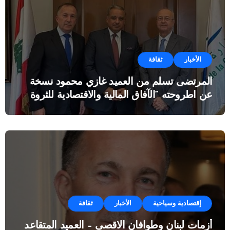
الأخبار
ثقافة
المرتضى تسلم من العميد غازي محمود نسخة
عن اطروحته “الآفاق المالية والاقتصادية للثروة
النفطية”
إقتصادية وسياحية
الأخبار
ثقافة
أزمات لبنان وطوافان الاقصى – العميد المتقاعد