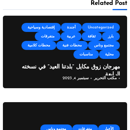
Related Post
Uncategorized
أجندة
إقتصادية وسياحية
بارز
ثقافة
عربية
متفرقات
مجتمع وناس
محطات فنية
محطات كلامية
محلية
مناسبات
مهرجان زوق مكايل “بلدتنا العيد” في نسخته
الرابعة
مكتب التحرير
سبتمبر 4, 2023
الأخبار
متفرقات
مجتمع وناس