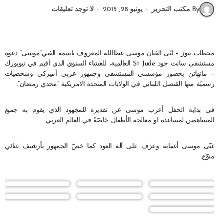
By مكتب التحرير
يونيو 28, 2015
لا توجد تعليقات
محطات نيوز – لبّى الفنان موسى عطاالله المعروف باسمه الفني”موسى” دعوة
مستشفى سانت جود St Jude العالمية، للعشاء السنوي الذي أقيم في نيويورك
– مانهاتن بحضور مؤسسي المستشفى وجمهور عربي أميركي وشخصيات
رسميّة منها القنصل اللبناني في الولايات المتحدة الامريكية “مجدي رمضان”.
في بداية الحفل أعرب موسى عن تقديره للمجهود الذي يقوم به جميع
المساهمين لمساعدة او معالجة الأطفال خاصّةً في العالم العربي.
غنّى موسى أغنياته وعزف على آلة العود كما خصّ الجمهور بأرشيف غنائي
منوّع.