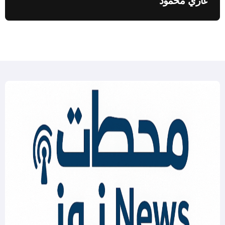
غازي محمود