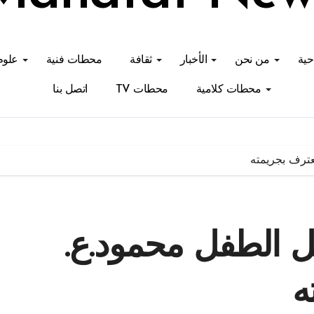
احية
من نحن
الأخبار
ثقافة
محطات فنية
علوم
محطات كلامية
محطات TV
اتصل بنا
عترف بجريمته
ل الطفل محمود.ع.
ه