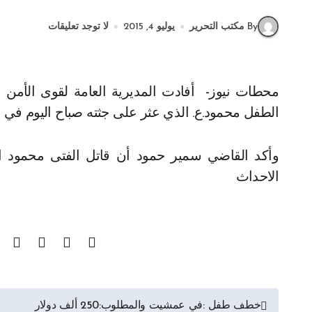
By مكتب التحرير
يوليو 4, 2015
لا توجد تعليقات
محطات نيوز- أفادت المديرية العامة لقوى الأمن الداخلي عن توقيف الفتى ع.ع.(15س) للإشتباه به بقتل
الطفل محمود.ع. الذي عثر على جثته صباح اليوم في 
وأكد القاضي سمير حمود أن قاتل الفتى محمود ا
الاحداث
تصفّح
خطف طفل :في عمشيت والمطلوب:250 ألف دولار