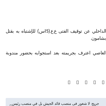
بشامون.
لعاصي اعترف بجريمته بعد استجوابه بحضور مندوبة
جريج: لا شغور فى منصب قائد الجيش بل في منصب رئيس