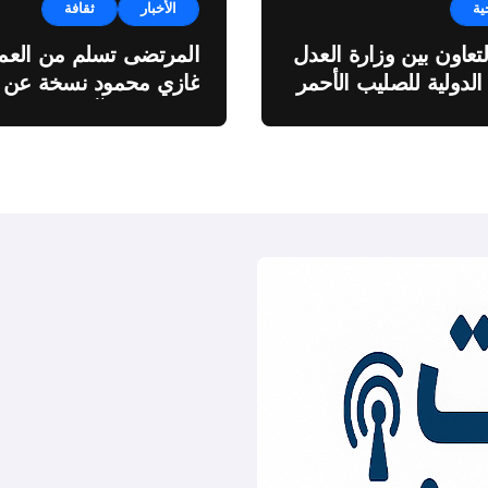
ية
الأخبار
ثقافة
لتعاون بين وزارة العدل
المرتضى تسلم من العمي
 الدولية للصليب الأحمر
غازي محمود نسخة عن
اطروحته “الآفاق المالية
والاقتصادية للثروة النفطي