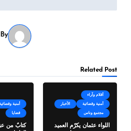
المقالات
By
Related Post
أقلام وآراء
أمنية وقضائية
الأخبار
أمنية وقضائية
مجتمع وناس
قضايا
اللواء عثمان يكرّم العميد
كتابٌ من عز