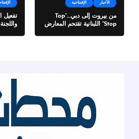
الأخبار
الإفتتاحية
الإفتتاح
من بيروت إلى دبي…”Top
تفعيل ا
Stop” اللبنانية تقتحم المعارض
واللجنة
الدولية