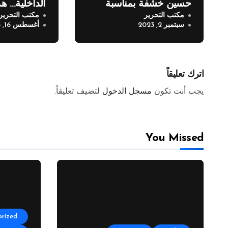
حسين خشفة بمناسبة
الداخلية… هذ
مكتب التحرير
مكتب التحرير
انتهاء خدمته في قوى
سبتمبر 2, 2023
أغسطس 16, 2023
الأمن الداخلي
اترك تعليقاً
يجب أنت تكون
مسجل الدخول
لتضيف تعليقاً.
You Missed
rized