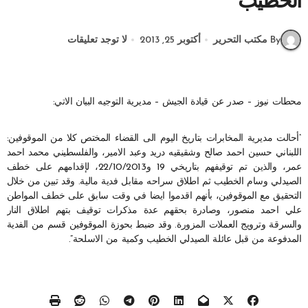
الخطيب
By مكتب التحرير
أكتوبر 25, 2013
لا توجد تعليقات
محطات نيوز – صدر عن قيادة الجيش – مديرية التوجيه البيان الاتي:
“أحالت مديرية المخابرات بتاريخ اليوم الى القضاء المختص كلا من الموقوفين:
اللبناني حسين احمد صالح وشقيقيه دريد وعبد الامير، والفلسطيني محمد احمد
عمر، والذين تم توقيفهم بتاريخي 19 و22/10/2013، لإقدامهم على خطف
الصيدلي وسام الخطيب ثم اطلاق سراحه مقابل فدية مالية. وقد تبين من خلال
التحقيق مع الموقوفين، بأنهم اقدموا ايضا في وقت سابق على خطف المواطن
علي احمد منصور، وصادرة بحقهم عدة مذكرات توقيف بتهم اطلاق النار
والسرقة وترويج العملات المزورة. وقد ضبط بحوزة الموقوفين قسم من الفدية
المدفوعة من قبل عائلة الصيدلي الخطيب وكمية من الاسلحة”.