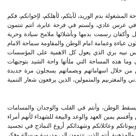
المشغولة بدم الوريد، لآبئكم، لأهلكم، لإخوانكم، فكم
م في عرس عادي، ولستم في فرحة عابرة، انتم تنتمون
ابل وأكفان رسمت بدمها وبأشلائها ملامح سيادة وحرية
لون عباءة وعمامة امام الوطن والمقاومة سماحة الامام
يس نبيه بري الذي يعول كل الاهمية على المؤسسات
وما هذه المساحة التي ملأتها واحة الشيد بتوجيهات
ن من خلال اسهاماتهم وبصماتهم يسجلون مرة جديدة
ي والمغتربيم والمتمولين، الذين يرفعون شعار التنمية
ا يسقط الوطن، وأنتم في القلب والوجدان والمسامات
 وأقسم يمين العهد والوعد والبيعة للشهداء لأنهم أمراء
يوتاتكم وعائلاتكم وشهدائكم أروع النماذج في تجسيد
 والمذهبية. أنتم الذين تنتمون الى مدرسة ورسالة وفكر