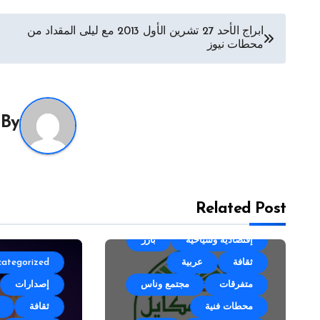
تصفّح
ابراج الأحد 27 تشرين الأول 2013 مع ليلى المقداد من
محطات نيوز
المقالات
By
Related Post
Uncategorized
أجندة
إقتصادية وسياحية
بارز
ثقافة
عربية
categorized
متفرقات
مجتمع وناس
إصدارات
محطات فنية
ثقافة