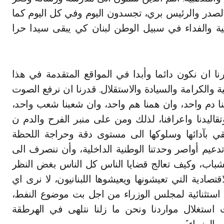
لصدر والرئيس بري، تجسدون اليوم وفي كل اليوم كما
ة والفداء في سبيل الوطن لبنان كي يبقى سيدا حرا
نا ان نكون دائما وأبدا في المواقع المتقدمة في هذا
ة والكرامة والسيادة والاستقلال. قدرنا ان نرفع الصوت
ا دم واحد، وان همنا هم واحد، وان شعبنا شعب واحد،
تقاليدنا واعرافنا، لذلك ومن على منبر الفرح والدم ن
ي بآدائها وسلوكها الى مستوى دقة وحراجة اللحظة
دعيم أواصر وحدتنا الوطنية الداخلية، وأن ننصرف الى
لشباب، وكيف تعالج قضايا الناس كل الناس بغض النظر
تصادية التي تعيشونها ويعيشوها اللبنانيون، لا نرى اي
استثنائية لمجلس الوزراء من اجل بت موضوع النفط،
 استغلال مواردنا ونحن ما زلنا نتلهى في الهرطقة