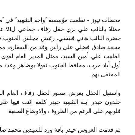
محطات نيوز – نظمت مؤسسة “واحة الشهيد” في “منتجع الجية مارينا” برعاية رئيس مجلس النواب نبيه بري
ممثل
حضره النائب هاني قبيسي، رئيس مجلس الجنوب قبلان
محمد صادق فضلي على رأس وفد من السفارة، ممثل الم
الطبيب علي أمين السيد، ممثل المدير العام لقوى ال
أول أياد حرب، محافظ الجنوب نقولا بوضاهر وعدد من
المحتفى بهم.
واستهل الحفل بعرض مصور لحفل زفاف العام الما
خلدون حيدر ابنة الشهيد حيدر كلمة اثنت فيها ع
قلوبهم على الرغم من الظروف والاوضاع الصعبة.
ثم قدمت العروس حيدر باقة ورد للسيدين محمد صال