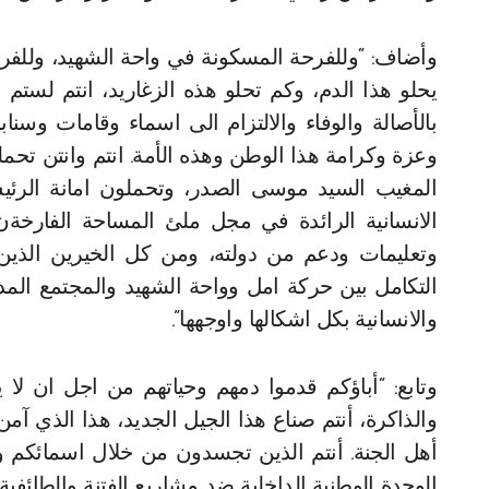
وأضاف: “وللفرحة المسكونة في واحة الشهيد، وللفرحة 
يحلو هذا الدم، وكم تحلو هذه الزغاريد، انتم لست
بالأصالة والوفاء والالتزام الى اسماء وقامات وسن
وعزة وكرامة هذا الوطن وهذه الأمة. انتم وانتن تحم
المغيب السيد موسى الصدر، وتحملون امانة الرئ
الانسانية الرائدة في مجل ملئ المساحة الفارخةن 
وتعليمات ودعم من دولته، ومن كل الخيرين الذي
التكامل بين حركة امل وواحة الشهيد والمجتمع المدن
والانسانية بكل اشكالها واوجهها”.
وتابع: “أباؤكم قدموا دمهم وحياتهم من اجل ان ل
والذاكرة، أنتم صناع هذا الجيل الجديد، هذا الذي آمن
أهل الجنة. أنتم الذين تجسدون من خلال اسمائكم وب
الوحدة الوطنية الداخلية ضد مشاريع الفتنة والطائفية