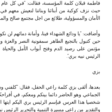
فاطمة قبلان كلمة المؤسسة، فقالت: “في كل عام ن
حيث نزف كوكبة من أبنائنا وبناتنا لنعيش معهم في
الأمان والمسؤولية، طلائع من اجل مجتمع صالح والم
وأضافت: “يا ودائع الشهداء فينا، وأمانة دمائهم لن نكو
حين كتبول بالنجيع الطاهر سمفونية النصر والعزة وا
مؤتمن على رصيد الدم وفتح أبواب الأمل والحياة ا
الرئيس نبيه بري”.
بزي
بعدها، ألقى بزي كلمة راعي الحفل، فقال: “كلفني و
الجماعي. وهو الحاضر دائما بينكم ومعكم، في أفرا
شخصيا هذا العرس. فبإسم الرئيس بري اليكم ايتها البا
والتقدير من راعي مسيرة التنمية والتحرير الرئيس نبي