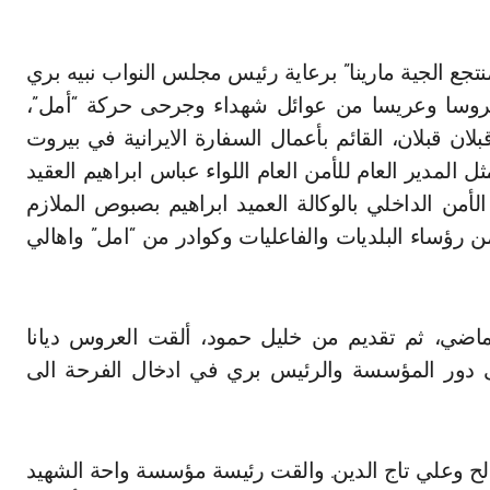
ا بالنائب علي بزي حفل زفاف جماعي ل21 عروسا وعريسا من عوائل شهداء وجرحى حركة “أمل”،
 قبلان، القائم بأعمال السفارة الايرانية في بيروت
دير العام للأمن العام اللواء عباس ابراهيم العقيد
أمن الداخلي بالوكالة العميد ابراهيم بصبوص الملازم
 رؤساء البلديات والفاعليات وكوادر من “امل” واهالي
ضي، ثم تقديم من خليل حمود، ألقت العروس ديانا
لى دور المؤسسة والرئيس بري في ادخال الفرحة الى
ح وعلي تاج الدين. والقت رئيسة مؤسسة واحة الشهيد