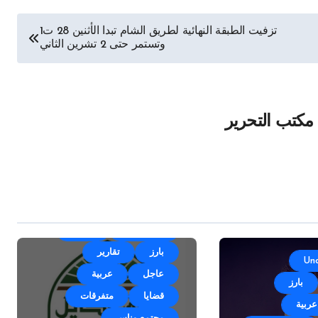
تزفيت الطبقة النهائية لطريق الشام تبدا الأثنين 28 ت1
وتستمر حتى 2 تشرين الثاني
مكتب التحرير
أقلام وآراء
الأخبار
بارز
تقارير
Un
عاجل
عربية
بارز
قضايا
متفرقات
عربية