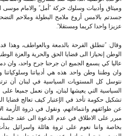
وميثاق وأدبيات وسلوك حركة “أمل” والامام موسى ا
جسدتم بالامس أروع ملامح البطولة وملاحم التضحي
عزيزا واحدا كريما ومستقلا”.
وقال: “تنطلق الفرحة بالدمعة وبالعواطف، وهذا قدر
الوطن إنحيازا الى قضايا الحق والحرية والعزة الوطني
عاليا كي يسمع الجميع ان جرحنا جرح واحد، وان دمن
وان وطننا وطن واحد. هذه هي أدبياتنا وسلوكياتنا و
نتوسل كل المستويات السياسية في لبنان أن ترتق
السياسية التي يعيشها لبنان، وان نعمل جميعا على ت
تشكيل حكومة تأخذ في الإعتبار كيف تعالج قضايا ا
عن طوائفهم وانتماءاتهم، ونقول في ذروة الأزمة الاق
مبرر على الاطلاق في عدم الدعوة الى عقد جلسة 
بخاصة واننا نعوم على ثروة هائلة واسرائيل بدأت