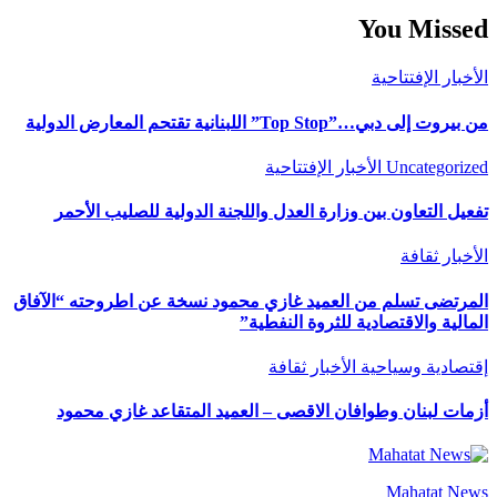
You Missed
الأخبار
الإفتتاحية
من بيروت إلى دبي…”Top Stop” اللبنانية تقتحم المعارض الدولية
Uncategorized
الأخبار
الإفتتاحية
تفعيل التعاون بين وزارة العدل واللجنة الدولية للصليب الأحمر
الأخبار
ثقافة
المرتضى تسلم من العميد غازي محمود نسخة عن اطروحته “الآفاق
المالية والاقتصادية للثروة النفطية”
إقتصادية وسياحية
الأخبار
ثقافة
أزمات لبنان وطوافان الاقصى – العميد المتقاعد غازي محمود
Mahatat News