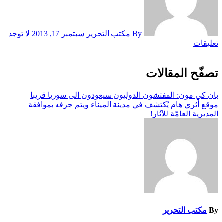
By مكتب التحرير
سبتمبر 17, 2013
لا توجد
تعليقات
تصفّح المقالات
بان كي مون: المفتشون الدوليون سيعودون الى سوريا قريبا
موقع أثري هام يُكتشف في مدينة الميناء ويتم جرفه بموافقة
المديرية العامّة للآثار!‎
By
مكتب التحرير