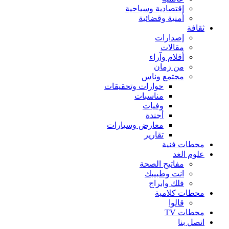
إقتصادية وسياحية
أمنية وقضائية
ثقافة
إصدارات
مقالات
أقلام وآراء
من زمان
مجتمع وناس
حوارات وتحقيقات
مناسبات
وفيات
أجندة
معارض وسيارات
تقارير
محطات فنية
علوم الغد
مفاتيح الصحة
انت وطبيبك
فلك وابراج
محطات كلامية
قالوا
محطات TV
اتصل بنا