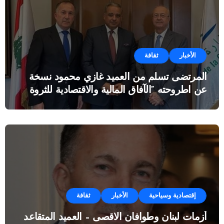
الأخبار
ثقافة
المرتضى تسلم من العميد غازي محمود نسخة
عن اطروحته “الآفاق المالية والاقتصادية للثروة
النفطية”
إقتصادية وسياحية
الأخبار
ثقافة
أزمات لبنان وطوافان الاقصى – العميد المتقاعد