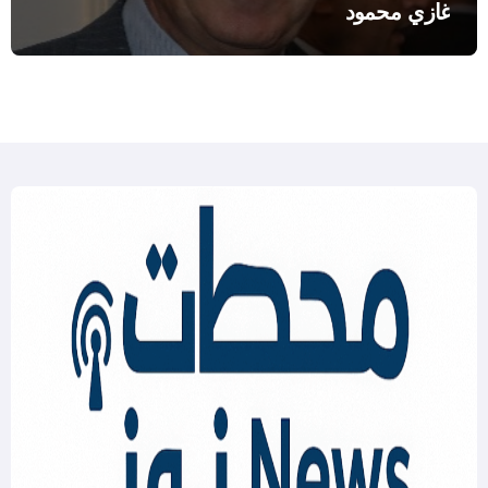
غازي محمود