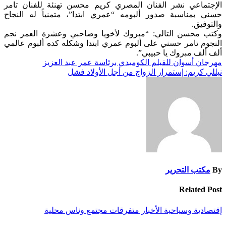
الإجتماعي نشر الفنان المصري كريم محسن تهنئة للفنان تامر
حسني بمناسبة صدور ألبومه “عمري ابتدا”، متمنياً له النجاح
والتوفيق.
وكتب محسن التالي: “مبروك لأخويا وصاحبي وعشرة العمر نجم
النجوم تامر حسني على ألبوم عمري ابتدا وشكله كده ألبوم عالمي
ألف ألف مبروك يا حبيبي”.
تصفّح
مهرجان أسوان للفيلم الكوميدي برئاسة عمر عبد العزيز
نيللي كريم: إستمرار الزواج من أجل الأولاد فشل
المقالات
By
مكتب التحرير
Related Post
إقتصادية وسياحية
الأخبار
متفرقات
مجتمع وناس
محلية