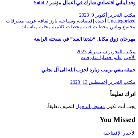
وفد لبناني اقتصادي شارك في اعمال مؤتمر Solid 2
مكتب التحرير
أكتوبر 9, 2023
Uncategorized
أجندة
إقتصادية وسياحية
بارز
ثقافة
عربية
متفرقات
مجتمع وناس
محطات فنية
محطات كلامية
محلية
مناسبات
مهرجان زوق مكايل “بلدتنا العيد” في نسخته الرابعة
مكتب التحرير
سبتمبر 4, 2023
الأخبار
قالوا
قضايا
متفرقات
حبيقة ينفي ترتيب زيارة لحزب الله الى آل بجاني
مكتب التحرير
أغسطس 13, 2023
اترك تعليقاً
يجب أنت تكون
مسجل الدخول
لتضيف تعليقاً.
You Missed
الأخبار
الإفتتاحية