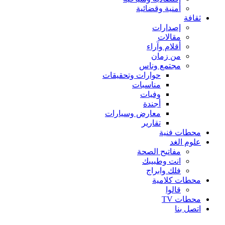
أمنية وقضائية
ثقافة
إصدارات
مقالات
أقلام وآراء
من زمان
مجتمع وناس
حوارات وتحقيقات
مناسبات
وفيات
أجندة
معارض وسيارات
تقارير
محطات فنية
علوم الغد
مفاتيح الصحة
انت وطبيبك
فلك وابراج
محطات كلامية
قالوا
محطات TV
اتصل بنا