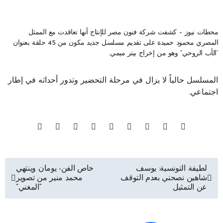
محطات نيوز – كشفت شركة فنون مصر للإنتاج أنها تعاقدت مع الممثل
المصري محمود حميدة على تقديم مسلسل جديد مكون من 45 حلقة بعنوان
“الأب الروحي” وهو من إخراج بيتر ميمي.
المسلسل حالياً لا يزال في مرحلة التحضير وتدور أحداثه في إطار
اجتماعي.
تصفّح
لطيفة التونسية: يوسف
خاص الفن- يومان وينتهي
شاهين نصحني بعدم التوقف
محمد منير من تصوير
المقالات
عن التمثيل
“المغني”