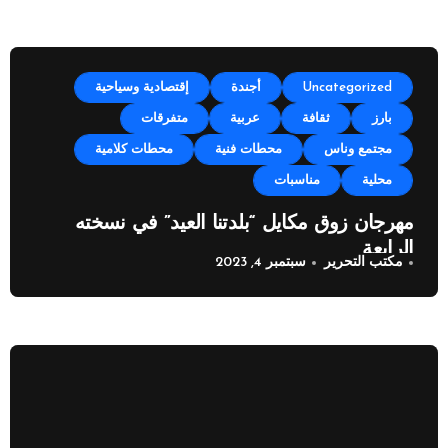
Uncategorized
أجندة
إقتصادية وسياحية
بارز
ثقافة
عربية
متفرقات
مجتمع وناس
محطات فنية
محطات كلامية
محلية
مناسبات
مهرجان زوق مكايل “بلدتنا العيد” في نسخته
الرابعة
مكتب التحرير
سبتمبر 4, 2023