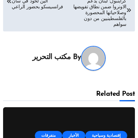
كراينبول: لبنان يدعم
الين لحود في سان
المقالات
الاونروا ضمن نطاق تفويضها
فرانسيسكو بحضور الراعي
وصلاحياتها المحصورة
بالفلسطينيين من دون
سواهم
By
مكتب التحرير
Related Post
إقتصادية وسياحية
الأخبار
متفرقات