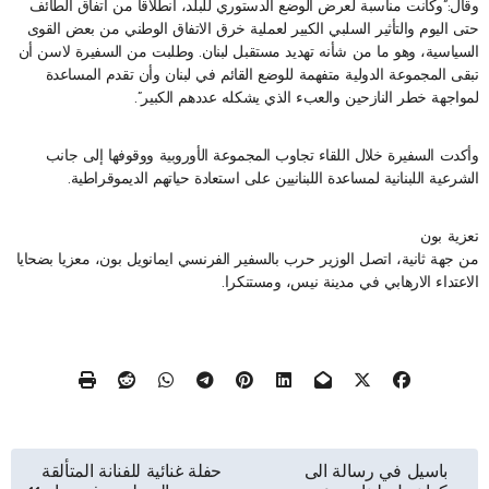
وقال:”وكانت مناسبة لعرض الوضع الدستوري للبلد، انطلاقا من اتفاق الطائف
حتى اليوم والتأثير السلبي الكبير لعملية خرق الاتفاق الوطني من بعض القوى
السياسية، وهو ما من شأنه تهديد مستقبل لبنان. وطلبت من السفيرة لاسن أن
تبقى المجموعة الدولية متفهمة للوضع القائم في لبنان وأن تقدم المساعدة
لمواجهة خطر النازحين والعبء الذي يشكله عددهم الكبير”.
وأكدت السفيرة خلال اللقاء تجاوب المجموعة الأوروبية ووقوفها إلى جانب
الشرعية اللبنانية لمساعدة اللبنانيين على استعادة حياتهم الديموقراطية.
تعزية بون
من جهة ثانية، اتصل الوزير حرب بالسفير الفرنسي ايمانويل بون، معزيا بضحايا
الاعتداء الارهابي في مدينة نيس، ومستنكرا.
تصفّح
باسيل في رسالة الى
حفلة غنائية للفنانة المتألقة