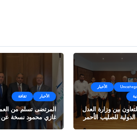
Uncatego
الأخبار
ية
الأخبار
ثقافة
لتعاون بين وزارة العدل
المرتضى تسلم من العمي
 الدولية للصليب الأحمر
غازي محمود نسخة عن
اطروحته “الآفاق المالية
والاقتصادية للثروة النفطي