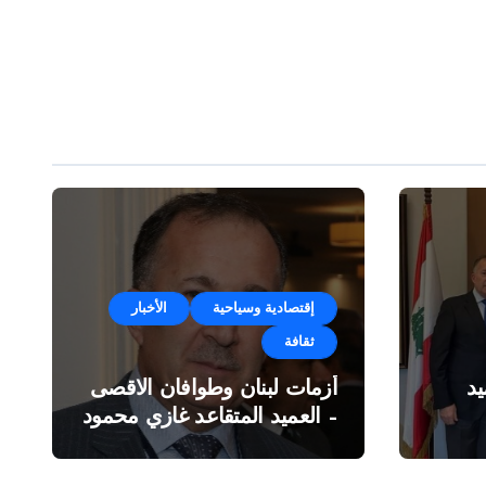
إقتصادية وسياحية
الأخبار
ثقافة
د
أزمات لبنان وطوافان الاقصى
– العميد المتقاعد غازي محمود
ة”