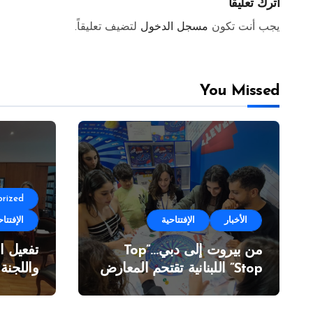
اترك تعليقاً
يجب أنت تكون
مسجل الدخول
لتضيف تعليقاً.
You Missed
rized
الأخبار
الإفتتاحية
الإفتتاح
من بيروت إلى دبي…”Top
تفعيل ا
Stop” اللبنانية تقتحم المعارض
واللجنة
الدولية