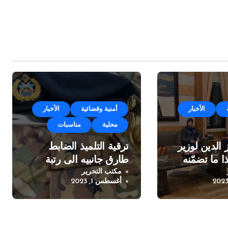
الأخبار
أمنية وقضائية
الأخبار
محلية
مناسبات
 الدين لوزير
ترقية التلميذ الضابط
ا ما تضمّنه
طارق جانبيه الى رتبة
مكتب التحرير
ملازم
أغسطس 1, 2023