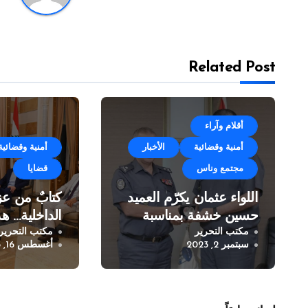
Related Post
أقلام وآراء
أمنية وقضائية
الأخبار
أمنية وقضائية
مجتمع وناس
قضايا
اللواء عثمان يكرّم العميد
كتابٌ من عز
حسين خشفة بمناسبة
الداخلية… هذ
مكتب التحرير
مكتب التحرير
انتهاء خدمته في قوى
سبتمبر 2, 2023
أغسطس 16, 2023
الأمن الداخلي