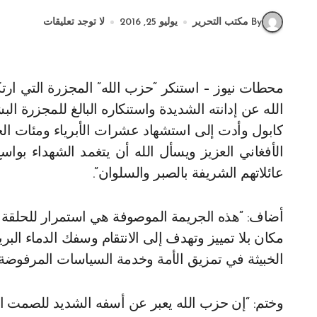
By مكتب التحرير
يوليو 25, 2016
لا توجد تعليقات
محطات نيوز – استنكر “حزب الله” المجزرة التي ارتكبتها داعش في كابول، وأصدر بيانا قال فيه: “يعبر حزب
الله عن إدانته الشديدة واستنكاره البالغ للمجزرة ال
كابول وأدت إلى استشهاد عشرات الأبرياء ومئات ال
الأفغاني العزيز ويسأل الله أن يتغمد الشهداء بو
عائلاتهم الشريفة بالصبر والسلوان”.
أضاف: “هذه الجريمة الموصوفة هي استمرار للحلقة 
مكان بلا تمييز وتهدف إلى الانتقام وسفك الدماء الب
الخبيثة في تمزيق الأمة وخدمة السياسات المرفوضة 
وختم: “إن حزب الله يعبر عن أسفه الشديد للصمت الد