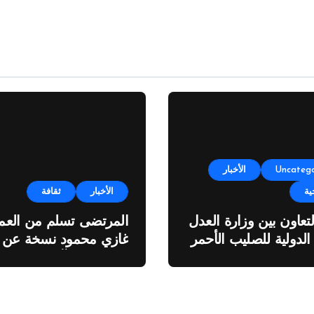
Uncatego
الأخبار
ية
الأخبار
ثقافة
لتعاون بين وزارة العدل
المرتضى تسلم من العمي
 الدولية للصليب الأحمر
غازي محمود نسخة عن
اطروحته “الآفاق المالية
والاقتصادية للثروة النفطي