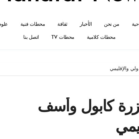
احية
من نحن
الأخبار
ثقافة
محطات فنية
علوم
محطات كلامية
محطات TV
اتصل بنا
لي والإقليمي
زرة كابول وأسف
يمي