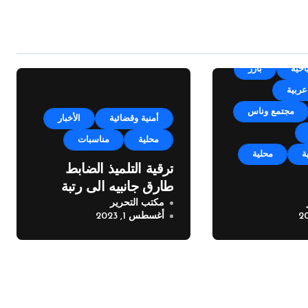
Un
أجندة
احية
بارز
عربية
مجتمع وناس
أمنية وقضائية
الأخبار
محلية
مناسبات
ة
محلية
ترقية التلميذ الضابط
طارق جانبيه الى رتبة
مكتب التحرير
مكايل “بلدتنا
ملازم
أغسطس 1, 2023
خته الرابعة