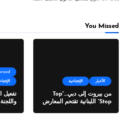
You Missed
rized
الأخبار
الإفتتاحية
الإفتتاح
من بيروت إلى دبي…”Top
تفعيل ا
Stop” اللبنانية تقتحم المعارض
واللجنة
الدولية