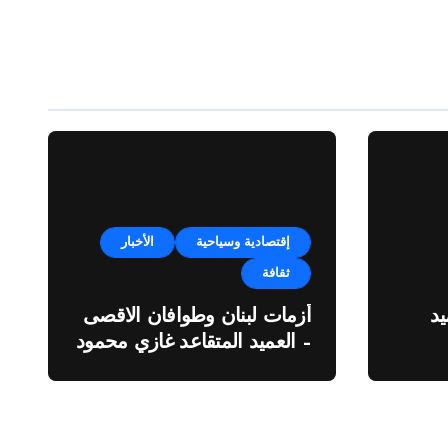
إقتصادية وسياحية
الأخبار
ثقافة
د
أزمات لبنان وطوافان الاقصى
– العميد المتقاعد غازي محمود
ة”