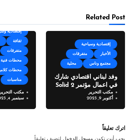
Related Post
categorized
إقتصادية وسي
ثقافة
إقتصادية وسياحية
متفرقات
الأخبار
متفرقات
محطات فنية
مجتمع وناس
محلية
محطات كلامي
وفد لبناني اقتصادي شارك
مناسبات
في اعمال مؤتمر Solid 2
مكتب التحرير
مكتب التحرير
مهرجان زوق 
أكتوبر 9, 2023
سبتمبر 4, 2023
العيد” في نس
اترك تعليقاً
يجب أنت تكون
مسجل الدخول
لتضيف تعليقاً.