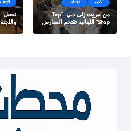
الأخبار
الإفتتاحية
الإفتتاح
من بيروت إلى دبي…”Top
تفعيل ا
Stop” اللبنانية تقتحم المعارض
واللجنة
الدولية