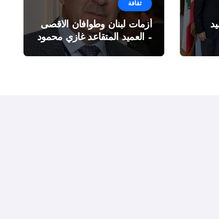
ثقافة
د
أزمات لبنان وطوافان الاقصى
– العميد المتقاعد غازي محمود
ة”