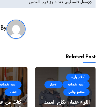
تصفّح
مقتل فلسطيني عند حاجز قرب القدس
المقالات
By
Related Post
أقلام وآراء
أمنية وقضائية
الأخبار
أمنية وقضائية
مجتمع وناس
قضايا
اللواء عثمان يكرّم العميد
كتابٌ من عز