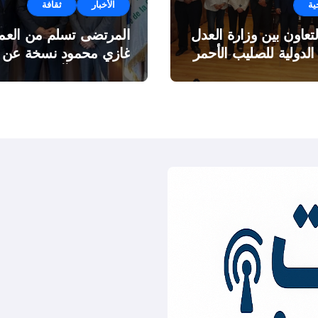
ية
الأخبار
ثقافة
لتعاون بين وزارة العدل
المرتضى تسلم من العمي
 الدولية للصليب الأحمر
غازي محمود نسخة عن
اطروحته “الآفاق المالية
والاقتصادية للثروة النفطي