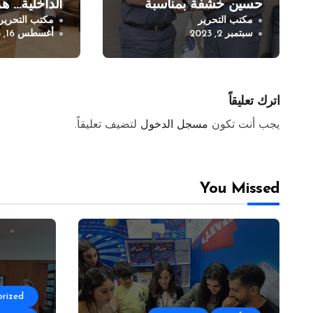
حسين خشفة بمناسبة
الداخلية… هذ
مكتب التحرير
مكتب التحرير
انتهاء خدمته في قوى
سبتمبر 2, 2023
أغسطس 16, 2023
الأمن الداخلي
اترك تعليقاً
يجب أنت تكون
مسجل الدخول
لتضيف تعليقاً.
You Missed
rized