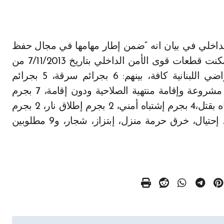
الأمن والنظام ومكافحة الجريمة بمختلف أنواعها، تمكنت قطعات قوى الأمن الداخلي بتاريخ 7/11/2013 من
توقيف 78 شخصا لإرتكابهم أفعالاً جرمية على الأراضي اللبنانية كافة، بينهم: 6 بجرائم سرقة، 5 بجرائم
مخدرات، 28 بجرائم دخول البلاد خلسة وإقامة غير مشروعة وإقامة منتهية الصلاحية ودون إقامة، 7 بجرم
ضرب وإيذاء، 5 بجرم شيك دون رصيد، 4 بجرم إشتباه بقتل،4 بجرم إشتباه أمني، 2 بجرم إطلاق نار، 2 بجرم
مقاومة عناصر قوى أمن، و 6 بجرائم: سلب ونشل، إحتيال، خرق حرمة منزل، إبتزاز، شجار، و9 مطلوبين