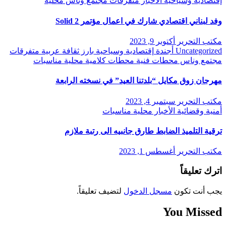
إقتصادية وسياحية
الأخبار
متفرقات
مجتمع وناس
محلية
وفد لبناني اقتصادي شارك في اعمال مؤتمر Solid 2
مكتب التحرير
أكتوبر 9, 2023
Uncategorized
أجندة
إقتصادية وسياحية
بارز
ثقافة
عربية
متفرقات
مجتمع وناس
محطات فنية
محطات كلامية
محلية
مناسبات
مهرجان زوق مكايل “بلدتنا العيد” في نسخته الرابعة
مكتب التحرير
سبتمبر 4, 2023
أمنية وقضائية
الأخبار
محلية
مناسبات
ترقية التلميذ الضابط طارق جانبيه الى رتبة ملازم
مكتب التحرير
أغسطس 1, 2023
اترك تعليقاً
يجب أنت تكون
مسجل الدخول
لتضيف تعليقاً.
You Missed