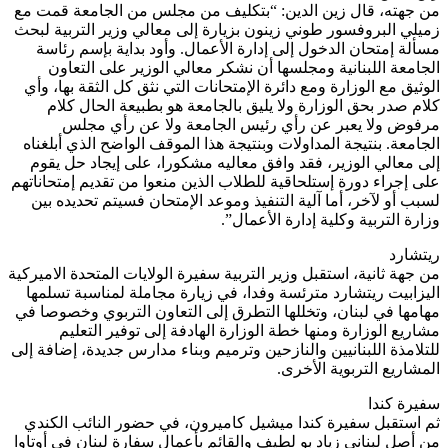
من جهته، قال زين الدين: “بتكليف من مجلس من الجامعة قمت مع
زميلي البروفسور طوني زينون بزيارة إلى معالي وزير التربية لبحث
مسألة إمتحان الدخول إلى إدارة الأعمال. وأود بداية بإسم رئاسة
الجامعة اللبنانية ومجلسها أن نشكر معالي الوزير على التعاون
الوثيق مع الوزارة ومع دائرة الإمتحانات التي نثق كل الثقة بها، وأي
كلام صدر بحق الوزارة ولا يليق بالجامعة هو بطبيعة الحال كلام
مرفوض ولا يعبر عن رأي رئيس الجامعة ولا عن رأي مجلس
الجامعة. بنتيجة المداولات وبنتيجة هذا الموقف الواضح الذي أبلغناه
إلى معالي الوزير، فقد وافق معاليه مشكورا، على إيجاد حل يقوم
على إجراء دورة إستلحاقية للطلاب الذين منعوا من تقديم إمتحاناتهم
لسبب أو لآخر، أما آلية التنفيذ وموعد الإمتحان فسيتم تحديده بين
وزارة التربية وكلية إدارة الأعمال”.
ريتشارد
من جهة ثانية، استقبل وزير التربية سفيرة الولايات المتحدة الاميركية
اليزابيت ريتشارد مترئسة وفدا، في زيارة مجاملة لمناسبة تسلمها
مهامها في لبنان، وتخللها التطرق إلى التعاون التربوي وخصوصا في
مشاريع الوزارة ومنها خطة الوزارة الهادفة إلى توفير التعليم
للتلامذة اللبنانيين والنازحين وترميم وبناء مدارس جديدة، إضافة إلى
المشاريع التربوية الأخرى.
سفيرة كندا
ثم استقبل سفيرة كندا ميشيل كاميرون، في حضور النائب الكندي
من أصل لبناني زياد بو لطيف والقائم بأعمال سفارة لبنان في أوتاوا