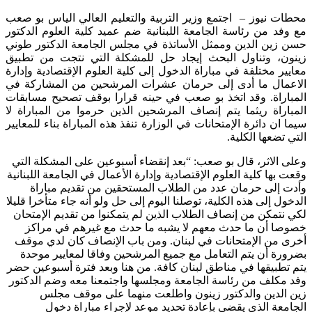
محطات نيوز – اجتمع وزير التربية والتعليم العالي الياس بو صعب
مع وفد من رئاسة الجامعة اللبنانية ضم عميد كلية العلوم الدكتور
حسن زين الدين وممثل الأساتذة في مجلس الجامعة الدكتور طوني
زينون، وتناول البحث إيجاد حل للمشكلة التي نتجت من تطبيق
معايير مختلفة في مباراة الدخول إلى كلية العلوم الإقتصادية وإدارة
الاعمال ما أدى إلى حرمان عشرات المرشحين من المشاركة في
المباراة. وقد اتخذ بو صعب في حينه قرارا بوقف تصحيح مسابقات
المباراة ريثما يتم إنصاف المرشحين الذين حرموا من المباراة لا
سيما ان دائرة الإمتحانات في الوزارة تنفذ هذه المباراة بناء للمعايير
التي تضعها الكلية.
وعلى الاثر، قال بو صعب: “بعد إنقضاء أسبوعين على المشكلة التي
وقعت بها كلية العلوم الإقتصادية وإدارة الأعمال في الجامعة اللبنانية
وأدت إلى حرمان عدد من الطلاب المستحقين من تقديم مباراة
الدخول إلى هذه الكلية، توصلنا اليوم إلى حل ولو أنه جاء متأخرا قليلا
لكي نتمكن من إنصاف الطلاب الذين لم يتمكنوا من تقديم الإمتحان
خصوصا أن ما حدث معهم لا يشبه ما حدث مع غيرهم في مراكز
أخرى من الإمتحانات في لبنان. ومن باب الإنصاف كان لدي موقف
بضرورة أن يتم التعامل مع جميع المرشحين وفاقا لمعايير موحدة
يتم تطبيقها في مناطق لبنان كافة. من هنا وبعد فترة أسبوعين حضر
وفد مكلف من رئاسة الجامعة ومجلسها واجتمعنا معه وضم الدكتور
زين الدين والدكتور زينون واطلعت منهما على موقف مجلس
الجامعة الذي يقضي بإعادة تحديد موعد لإجراء مباراة دخول