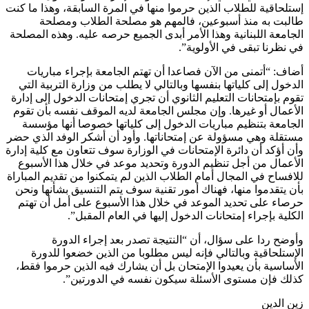
إستلحاقية للطلاب الذين حرموا منها في المرة السابقة، وهذا ما كنت
طالبت به منذ أسبوعين، فالمهم هو مصلحة الطلاب ومصلحة
الجامعة اللبنانية وهذا الأمر أبدى الجميع حرصه عليه. وهذه المصلحة
في نظرنا تبقى في الأولوية”.
أضاف: “أتمنى من الآن فصاعدا أن تهتم الجامعة بإجراء مباريات
الدخول إلى كلياتها بنفسها وبالتالي لا يطلب من وزارة التربية التي
تقوم بإمتحانات التعليم الثانوي أن تجري إمتحانات الدخول إلى إدارة
الأعمال أو غيرها. وإن مجلس الجامعة لديه الموقف نفسه بأن تقوم
الجامعة بتنظيم مباريات الدخول إلى كلياتها خصوصا أنها مؤسسة
مستقلة وهي مسؤولة عن إمتحاناتها. وأود أن أشكر الوفد الذي حضر
وأن أؤكد أن دائرة الإمتحانات في الوزارة سوف تتعاون مع كلية إدارة
الأعمال من أجل تنظيم الدورة وتحديد موعد في خلال هذا الأسبوع
للافساح في المجال أمام الطلاب الذين لم يتمكنوا من تقديم المباراة
بأن يتقدموا منها، فهناك أمور تقنية سوف يتم التنسيق بشأنها ونحن
حرصاء على تحديد الموعد في خلال هذا الأسبوع على أمل أن تهتم
الكلية بإجراء إمتحانات الدخول إليها في العام المقبل”.
وأوضح ردا على سؤال، أن “النتيجة تصدر بعد إجراء الدورة
الإستلحاقية وبالتالي فإنه ليس مطلوبا من الذين خضعوا للدورة
الأساسية بأن يعيدوا الإمتحان بل أن يشارك فيه الذين حرموا فقط،
كذلك فإن مستوى الأسئلة سيكون نفسه في الدورتين”.
زين الدين