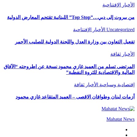
الأخبار
الإفتتاحية
من بيروت إلى دبي…”Top Stop” اللبنانية تقتحم المعارض الدولية
Uncategorized
الأخبار
الإفتتاحية
تفعيل التعاون بين وزارة العدل واللجنة الدولية للصليب الأحمر
الأخبار
ثقافة
المرتضى تسلم من العميد غازي محمود نسخة عن اطروحته “الآفاق
المالية والاقتصادية للثروة النفطية”
إقتصادية وسياحية
الأخبار
ثقافة
أزمات لبنان وطوافان الاقصى – العميد المتقاعد غازي محمود
Mahatat News