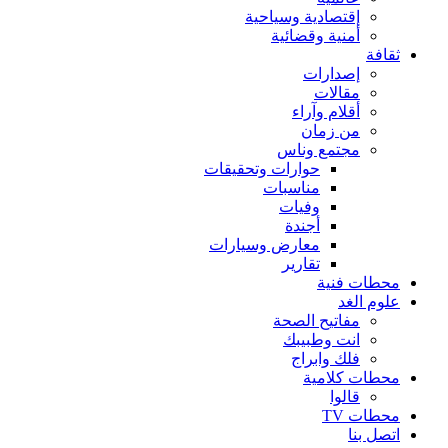
إقتصادية وسياحية
أمنية وقضائية
ثقافة
إصدارات
مقالات
أقلام وآراء
من زمان
مجتمع وناس
حوارات وتحقيقات
مناسبات
وفيات
أجندة
معارض وسيارات
تقارير
محطات فنية
علوم الغد
مفاتيح الصحة
انت وطبيبك
فلك وابراج
محطات كلامية
قالوا
محطات TV
اتصل بنا