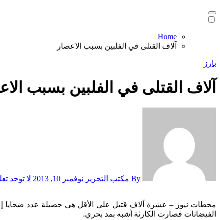
Home
آلاف القتلى في الفلبين بسبب الاعصار
بارز
آلاف القتلى في الفلبين بسبب الاع
By مكتب التحرير
نوفمبر 10, 2013
لا توجد تع
محطات نيوز – عشرة آلاف قتيل على الأقل هي حصيلة عدد ضحايا إعصار هايان الذي ضرب وسط الفلبين، حيث تناثرت جثث الضحايا في شوارع تاكلوبان، التي انشترت فيها رائحة الموت، بعد أن غمرتها مياه
الفيضانات فصارت الكارثة أشبه بمد بحري.