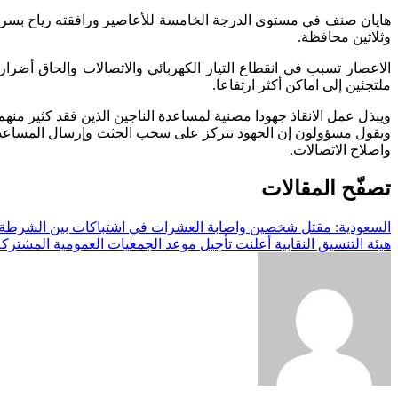
هايان صنف في مستوى الدرجة الخامسة للأعاصير ورافقته رياح بسرع
وثلاثين محافظة.
الاعصار تسبب في انقطاع التيار الكهربائي والاتصالات وإلحاق أضر
ملتجئين إلى اماكن أكثر ارتفاعا.
ويبذل عمل الانقاذ جهودا مضنية لمساعدة الناجين الذين فقد كثير منهم 
ويقول مسؤولون إن الجهود تتركز على سحب الجثث وإرسال المساعدات
واصلاح الاتصالات.
تصفّح المقالات
السعودية: مقتل شخصين واصابة العشرات في اشتباكات بين الشرطة
هيئة التنسيق النقابية أعلنت تأجيل موعد الجمعيات العمومية المشترك