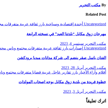
By
مكتب التحرير
Related Post
Uncategorized
أجندة
إقتصادية وسياحية
بارز
ثقافة
عربية
متفرقات
مج
مهرجان زوق مكايل “بلدتنا العيد” في نسخته الرابعة
مكتب التحرير
سبتمبر 4, 2023
Uncategorized
إصدارات
بارز
ثقافة
عربية
متفرقات
مجتمع وناس
محط
الفنان باسل صقر ينضم الى شركة مدانات ميديا برودكشن
مكتب التحرير
أبريل 28, 2023
أقلام وآراء
الأخبار
بارز
تقارير
عاجل
عربية
قضايا
متفرقات
مجتمع ون
خطوة فريدة من بلدية زوق مكايل بوجه اصحاب المولدات
مكتب التحرير
أبريل 3, 2023
اترك تعليقاً