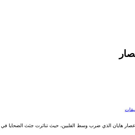
صار
ليقات