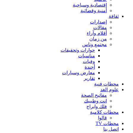
إقتصادية وسياحية
أمنية وقضائية
ثقافة
إصدارات
مقالات
أقلام وآراء
من زمان
مجتمع وناس
حوارات وتحقيقات
مناسبات
وفيات
أجندة
معارض وسيارات
تقارير
محطات فنية
علوم الغد
مفاتيح الصحة
انت وطبيبك
فلك وابراج
محطات كلامية
قالوا
محطات TV
اتصل بنا