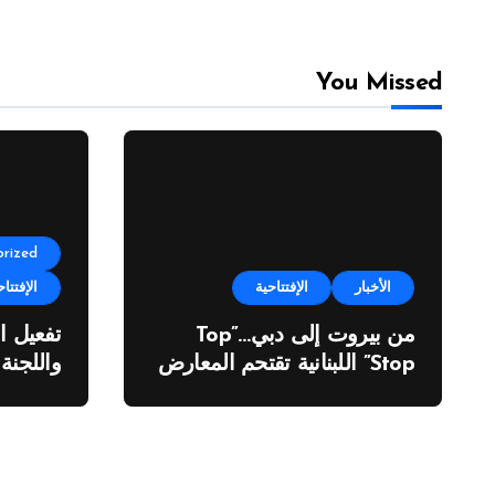
You Missed
rized
الأخبار
الإفتتاحية
الإفتتاح
من بيروت إلى دبي…”Top
تفعيل ا
Stop” اللبنانية تقتحم المعارض
واللجنة
الدولية