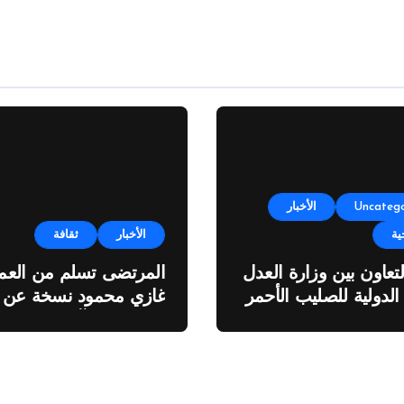
Uncatego
الأخبار
ية
الأخبار
ثقافة
لتعاون بين وزارة العدل
المرتضى تسلم من العمي
 الدولية للصليب الأحمر
غازي محمود نسخة عن
اطروحته “الآفاق المالية
والاقتصادية للثروة النفطي