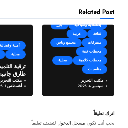
Related Post
Uncategorized
أجندة
إقتصادية وسياحية
بارز
ثقافة
عربية
متفرقات
مجتمع وناس
أمنية وقضائية
محطات فنية
محلية
محطات كلامية
محلية
ترقية التلمي
مناسبات
طارق جانبيه
مكتب التحرير
مكتب التحرير
مهرجان زوق مكايل “بلدتنا
ملازم
سبتمبر 4, 2023
أغسطس 1, 2023
العيد” في نسخته الرابعة
اترك تعليقاً
يجب أنت تكون
مسجل الدخول
لتضيف تعليقاً.