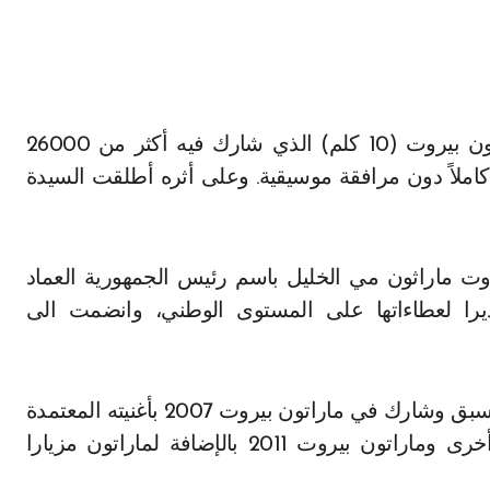
كاملاً دون مرافقة موسيقية. وعلى أثره أطلقت السيدة
ت ماراثون مي الخليل باسم رئيس الجمهورية العماد
را لعطاءاتها على المستوى الوطني، وانضمت الى
وهذه ليست المشاركة الأولى للفنان عبد النور الذي سبق وشارك في ماراتون بيروت 2007 بأغنيته المعتمدة
“يلا نركض” وماراتون نركض للسلام 2008 بأغنيه أخرى وماراتون بيروت 2011 بالإضافة لماراتون مزيارا