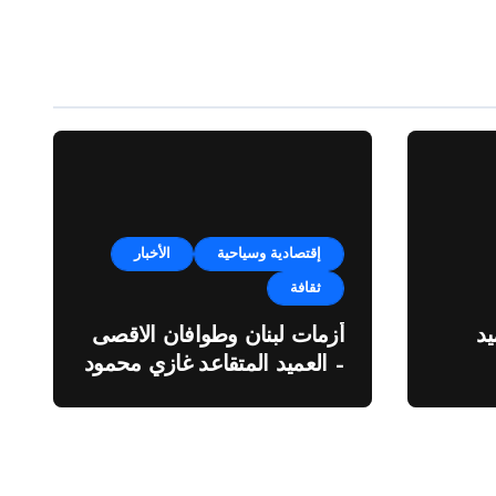
إقتصادية وسياحية
الأخبار
ثقافة
د
أزمات لبنان وطوافان الاقصى
– العميد المتقاعد غازي محمود
ة”