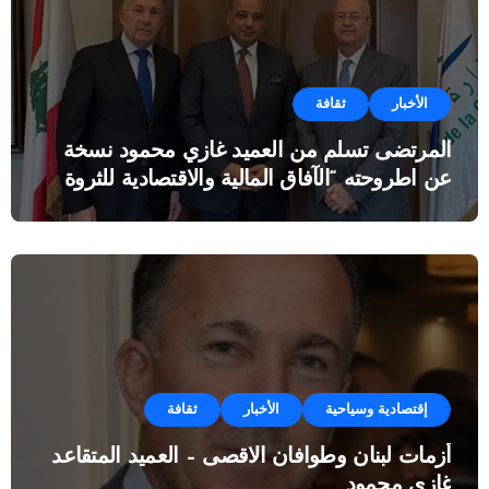
الأخبار
ثقافة
المرتضى تسلم من العميد غازي محمود نسخة
عن اطروحته “الآفاق المالية والاقتصادية للثروة
النفطية”
إقتصادية وسياحية
الأخبار
ثقافة
أزمات لبنان وطوافان الاقصى – العميد المتقاعد
غازي محمود