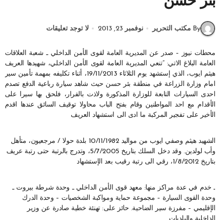
بئر حسن
By مكتب التحرير
نوفمبر 23, 2013
لا توجد تعليقات
محطات نيوز – صدر عن المديرية العامة لقوى الأمن الداخلي ـ شعبة العلاقات
العامة البلاغ الاتي: “تنعي المديرية العامة لقوى الأمن الداخلي، شهيدها العريف
هيثم ايوب، الذي إستشهد يوم الثلاثاء 19/11/2013، أثناء تكليفه بمهمة تأمين سير
امام وزارة الزراعة في منطقة بئر حسن حيث شاهد سيارة رباعية الدفع تصدم
احدى السيارات التابعة للوزارة المذكورة ولاذت بالفرار، فلحق بها سيرا على
الأقدام مع احد المواطنين وقام بفتح الباب محاولا توقيف السائق عندها اقدم
الأخير على تفجير المركبة ما ادى الى استشهاد العريف
الشهيد هيثم وصفي ايوب من مواليد 10/11/1982 بلدة حولا / مرجعيون، متأهل
وأب لولدين. وقد دخل السلك بتاريخ 5/7/2005، وتدرج بالرتبة حتى رتبة عريف
بتاريخ 1/8/2012، رقي الى رتبة رقيب بعد الإستشهاد
ـ خدم في عدة مراكز منها: معهد قوى الأمن الداخلي ـ وحدة شرطة بيروت ـ
وحدة القوى السيارة – مجموعة حماية ومواكبة الشخصيات – وحدة الدرك
الإقليمي – مفرزة سير الضاحية. حائز على: تهنئة خطية صادرة عن وزير
الداخلية والبلديات