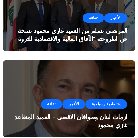
الأخبار
ثقافة
المرتضى تسلم من العميد غازي محمود نسخة
عن اطروحته “الآفاق المالية والاقتصادية للثروة
النفطية”
إقتصادية وسياحية
الأخبار
ثقافة
أزمات لبنان وطوافان الاقصى – العميد المتقاعد
غازي محمود