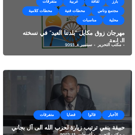
بارز
ثقافة
عربية
متفرقات
مجتمع وناس
محطات فنية
محطات كلامية
محلية
مناسبات
مهرجان زوق مكايل “بلدتنا العيد” في نسخته
الرابعة
مكتب التحرير
سبتمبر 4, 2023
الأخبار
قالوا
قضايا
متفرقات
حبيقة ينفي ترتيب زيارة لحزب الله الى آل بجاني
مكتب التحرير
أغسطس 13, 2023