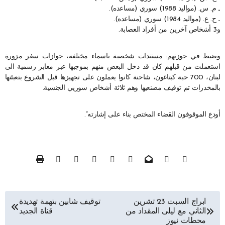
ـ م. س. (مواليد 1988) سوري (مساعده).
ـ ح. ع. (مواليد 1984) سوري (مساعده).
و3 أشخاص آخرين من أفراد العصابة.
وضبط في حوزتهم: مستندات شخصية باسماء مختلفة، جوازات سفر مزورة
استعملت من قبلهم كان قد دخل البعض منهم بموجبها عبر معابر رسمية الى
لبنان، 700 حبة كبتاغون، شاحنة كانوا يعملون على تجهيزها قبل الشروع بتعبئتها
بالمخدرات تم توقيف مصنعيها وهم ثلاثة أشخاص سوريي الجنسية.
أودع الموقوفون القضاء المختص بناء على إشارته”.
تصفّح
ابراج السبت 23 تشرين
توقيف شابين بتهمة تهديدة
الثاني مع ليلى المقداد من
قناة الجديد
المقالات
محطات نيوز