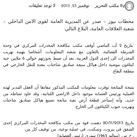
By مكتب التحرير
نوفمبر 23, 2013
لا توجد تعليقات
محطات نيوز – صدر عن المديرية العامة لقوى الامن الداخلي –
شعبة العلاقات العامة، البلاغ التالي:
“بتاريخ 2 آب الماضي أوقف مكتب مكافحة المخدرات المركزي في وحدة
الشرطة القضائية، بالتعاون مع شعبة المعلومات، أشخاصا بتهمة تهريب
المخدرات الى إحدى الدول العربية، بعد أن ضبط بحوزتهم حوالي 6 ملايين حبة
كبتاغون موضبة داخل هياكل سبعة صناديق شاحنات معدة للنقل الخارجي في
منطقة البقاع.
بنتيجة المتابعة توفرت معلومات للمكتب المذكور مفادها أن العقل المدبر لهذه
العملية ورئيس العصابة موجود داخل الاراضي اللبنانية، وقد عاود نشاطه من
جديد، وأنه إستأجر قطعة أرض بغية متابعة تصنيع هياكل صناديق شاحنات
وتهريب حبوب الكبتاغون الى الخارج.
بتاريخ 20/11/2013 دهمت قوة من مكتب مكافحة المخدرات المركزي إحدى
الشقق في بيروت، وتمكنت، في عملية نوعية، من توقيف كل من:
ـ ح. س. (مواليد 1965) سوري (رئيس العصابة).