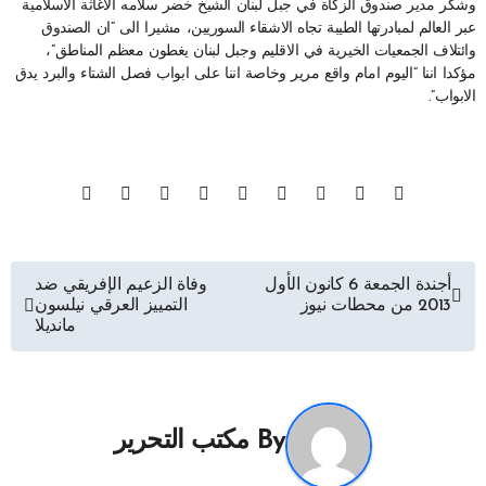
وشكر مدير صندوق الزكاة في جبل لبنان الشيخ خضر سلامه الاغاثة الاسلامية
عبر العالم لمبادرتها الطيبة تجاه الاشقاء السوريين، مشيرا الى “ان الصندوق
وائتلاف الجمعيات الخيرية في الاقليم وجبل لبنان يغطون معظم المناطق”،
مؤكدا اننا “اليوم امام واقع مرير وخاصة اننا على ابواب فصل الشتاء والبرد يدق
الابواب”.
تصفّح
أجندة الجمعة 6 كانون الأول
وفاة الزعيم الإفريقي ضد
2013 من محطات نيوز
التمييز العرقي نيلسون
المقالات
مانديلا
By
مكتب التحرير