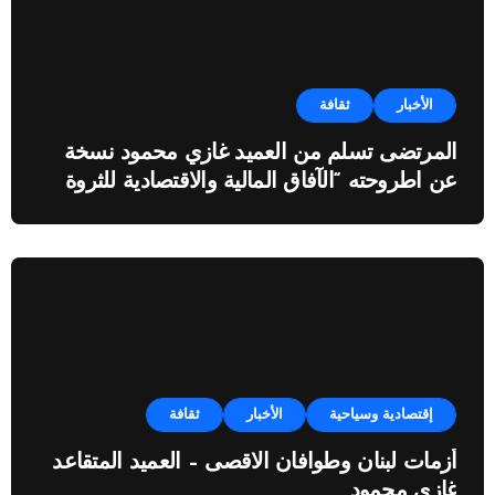
الأخبار
ثقافة
المرتضى تسلم من العميد غازي محمود نسخة
عن اطروحته “الآفاق المالية والاقتصادية للثروة
النفطية”
إقتصادية وسياحية
الأخبار
ثقافة
أزمات لبنان وطوافان الاقصى – العميد المتقاعد
غازي محمود