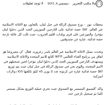
By مكتب التحرير
ديسمبر 6, 2013
لا توجد تعليقات
محطات نيوز – وزع صندوق الزكاة في جبل لبنان، بالتعاون مع الاغاثة الاسلامية
عبر العالم، 267 حصة غذائية على النازحين السوريين الجدد الذين دخلوا لبنان
مؤخرا، والموزعين على قرى وبلدات اقليم الخروب، حيث نالت كل عائلة نازحة
حصة غذائية، عبارة عن صندوقتين.
وتحدث ممثل الاغاثة الاسلامية عبر العالم ياسر زعروره، فقال: “ان مشروعنا هو
اتفاق بين برنامج الغذاء العالمي WFP التابع للامم المتحده والاغاثة الاسلامية
ويستهدف النازحين السوريين الجدد الذين دخلوا لبنان مؤخرا لحين تسجيلهم في
الامم المتحدة، واليوم نحن في صندوق الزكاة في جبل لبنان حيث يتم توزيع
267 حصة غذائية عبارة عن كرتونة عدد 2 بوزن 45 كيلو تكلفتها 105 دولارات
اميركية.
واكد “التنسيق المستمر مع الصندوق حيث تجري عملية التوزيع بشكل مستمر
كلما تم تسجيل نازحين جدد.