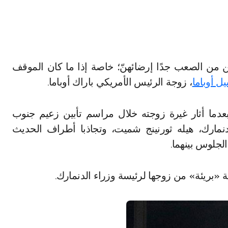
ل أوباما
، زوجة الرئيس الأمريكي باراك أوباما.
 بعدما أثار غيرة زوجته خلال مراسم تأبين زعيم جنوب
نمارك، هيله ثورنينج شميت، وتجاذبا أطراف الحديث
جلوس بينهما.
«بريئة» من زوجها لرئيسة وزراء الدنمارك.