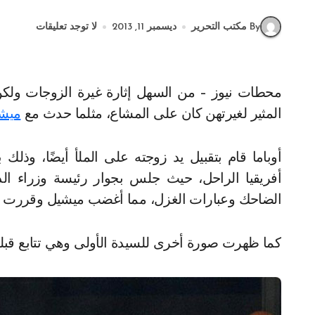
By مكتب التحرير
ديسمبر 11, 2013
لا توجد تعليقات
محطات نيوز – من السهل إثارة غيرة الزوجات ولكن من الصعب جدًا إرضائهنّ؛ خاصة إذا ما كان الموقف
المثير لغيرتهن كان على المشاع، مثلما حدث مع
ميشي
أوباما قام بتقبيل يد زوجته على الملأ أيضًا، وذلك
أفريقيا الراحل، حيث جلس بجوار رئيسة وزراء الد
الضاحك وعبارات الغزل، مما أغضب ميشيل وقررت ال
كما ظهرت صورة أخرى للسيدة الأولى وهي تتابع قبلة 