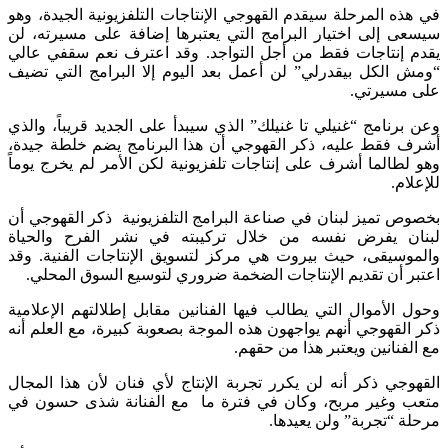
في هذه المرحلة سيقدم القهوجي الإنتاجات التلفزيونية الجيدة، وهو
سيسعى إلى اختيار البرامج التي يعتبرها إضافة على مسيرته، لن
يقدم إنتاجات فقط من أجل التواجد. وقد اعترف نعم سقفي عالي
“ومش الكل بيقدرلي” لن أعمل بعد اليوم إلا البرامج التي تضيف
على مسيرتي.
وعن برنامج “غنيلي تا غنيلك” الذي سيبدأ على الجديد قريباً، والذي
أشرف فقط عليه، ذكر القهوجي أن هذا البرنامج يضم خلطة جيدة،
وهو لطالما أشرف على إنتاجات تلفزيونية لكن الأمر لم يخرج يوماً
للإعلام.
بخصوص تميز لبنان في صناعة البرامج التلفزيونية ذكر القهوجي أن
لبنان يفرض نفسه من خلال تركيبته في نشر الفرح والحياة
والموسيقى، حيث بيروت هي مركز لتسويق الإنتاجات الفنية. وقد
اعتبر أن تقديم الإنتاجات الضخمة ضروري لتوسيع السوق المحلي.
وحول الأموال التي يطالب فيها الفنانين مقابل إطلالتهم الإعلامية
ذكر القهوجي أنهم يواجهون هذه الموجة بصعوبة كبيرة، مع العلم أنه
مع الفنانين ويعتبر هذا من حقهم.
القهوجي ذكر أنه لن يكرر تجربة الإنتاج لأي فنان لأن هذا المجال
متعب وغير مربح، وكان في فترة ما مع الفنانة شذى حسون في
مرحلة “تجربة” ولن يعيدها.