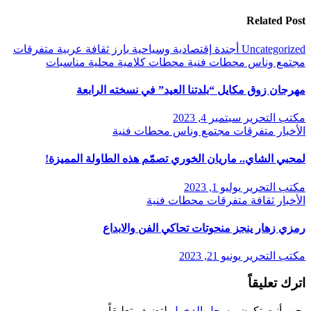
Related Post
Uncategorized
أجندة
إقتصادية وسياحية
بارز
ثقافة
عربية
متفرقات
مجتمع وناس
محطات فنية
محطات كلامية
محلية
مناسبات
مهرجان زوق مكايل “بلدتنا العيد” في نسخته الرابعة
مكتب التحرير
سبتمبر 4, 2023
الأخبار
متفرقات
مجتمع وناس
محطات فنية
لمحبي الشاي.. ماريان الخوري تصمّم هذه الطاولة المميزة!
مكتب التحرير
يوليو 1, 2023
الأخبار
ثقافة
متفرقات
محطات فنية
رمزي زهار ينجز منحوتات تحاكي الفن والابداع
مكتب التحرير
يونيو 21, 2023
اترك تعليقاً
يجب أنت تكون
مسجل الدخول
لتضيف تعليقاً.