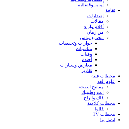
أمنية وقضائية
ثقافة
إصدارات
مقالات
أقلام وآراء
من زمان
مجتمع وناس
حوارات وتحقيقات
مناسبات
وفيات
أجندة
معارض وسيارات
تقارير
محطات فنية
علوم الغد
مفاتيح الصحة
انت وطبيبك
فلك وابراج
محطات كلامية
قالوا
محطات TV
اتصل بنا