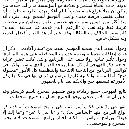
بدونه أجاب الحياة تستمر والعلاقة مع المؤسسة ما زالت جيدة. من
يمكن أن يملأ فراغ غيابه يجيب أنا لم أفكر بهذه الطريقة حاولت أن
أعطي لنفسي فرصة جديدة وأتمنى التوفيق للجميع. وقد اعترف أنه
منذ أكثر من خمس سنوات هو عصفور طيار ويتعاون مع محطات
عربية عدة، وقد نفى أن “الزعيم” الذي قدمه على شاشة “الجديد”
كان سبب الخلاف مع
الـ
LBC
وقد اعتبر أن هذا القرار أفضل للجميع
وله بشكل خاص.
وحول الجديد الذي يحمله الموسم الجديد من “ستار أكاديمي” ذكر أن
هناك إضافات تجميلية وتقنية عدة مع المحافظة على هوية البرنامج.
وحول تأثير غياب رولا سعد على البرنامج والتي كانت تعتبر عرابة
نجاحه، ذكر القهوجي أن كل إنسان يتخذ القرار الذي يناسبه ولكن في
كواليس البرنامج من الناحية الإنتاجية والتنظيمية كل الأمور “معمولة
صح”. أما الممثلة والكاتبة كلوديا مرشليان فرأى أنها في مكانها وكل
الأمور تم تنسيقها صح والحكم بعد أيام للجمهور.
يتابع القهوجي جميع زملاءه ومن ضمنهم المخرج باسم كريستو وقد
اعتبر أن هذا الأمر صحي ويحق للجميع العمل مع جميع المحطات.
القهوجي ردّ على فكرة أسر نفسه في برامج المنوعات أنه قدم كل
أنواع البرامج منها “الشاطر يحكي” و “يا ليل يا عين” و”ما إلك إلا
هيفا” وبرامج سياسية… لكنه اختار برامج المنوعات لأنه يحب
المسرح والموسيقى…