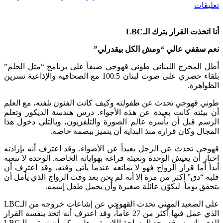
تعليقات
أنا اتخذت القرار بترك الـ
LBC
نعم سقفي عالي “ومش الكل بيقدرلي”
أطل المخرج اللبناني طوني قهوجي ضيفاً على برنامج “متل الحلم”
بلقاء حصري على صوت لبنان 100.5 مع الصحافية والإذاعية نسرين
الظواهرة.
طوني قهوجي تحدث عن طفولته وكيف كانت الفنون تلفته، مع العلم
أن بيئته كانت بعيدة عن هذه الأجواء. درس هندسة الديكور وتعلم
الرسم قبل أن يأسره عالم الصورة والتلفزيون، وبالتلي دخول هذا
المجال وكان قراره منذ البداية أن يتميز ببصمة خاصة.
قهوجي تحدث عن الرجل بعيداً عن الأضواء. وقد اعترف أنه بإرادته
اختار أن يعيش الوحدة وتعبئة فراغه بهواياته الخاصة. الوحدة لا تتعبه
أبداً أما قرار الزواج فهو لا يمانعه عندما يأتي وقته، وقد اعترف أن
قلبه “دق” أكثر من مرة إلا أنه لم يحن بعد وقت الزواج الذي يأمل أن
يتحقق يوماً ليكوّن عائلة صغيرة وأن يحمل طفل إسمه.
على الصعيد المهني تحدث القهوجي عن إشاعات خروجه من الـLBC
الذي عمل فيها أكثر من 27 عاماًّ، وقد اعترف أنه اتخذ بنفسه القرار
الذي يناسبه وقد وجد المساحة اللازمة. وهل يمكن أن تستمر الـLBC