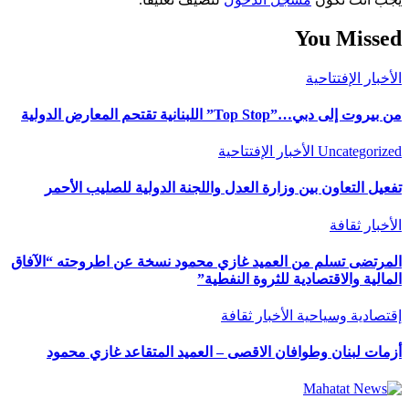
You Missed
الأخبار
الإفتتاحية
من بيروت إلى دبي…”Top Stop” اللبنانية تقتحم المعارض الدولية
Uncategorized
الأخبار
الإفتتاحية
تفعيل التعاون بين وزارة العدل واللجنة الدولية للصليب الأحمر
الأخبار
ثقافة
المرتضى تسلم من العميد غازي محمود نسخة عن اطروحته “الآفاق
المالية والاقتصادية للثروة النفطية”
إقتصادية وسياحية
الأخبار
ثقافة
أزمات لبنان وطوافان الاقصى – العميد المتقاعد غازي محمود