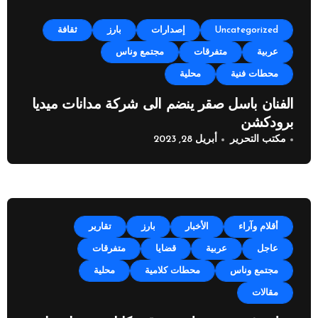
Uncategorized
إصدارات
بارز
ثقافة
عربية
متفرقات
مجتمع وناس
محطات فنية
محلية
الفنان باسل صقر ينضم الى شركة مدانات ميديا
برودكشن
مكتب التحرير
أبريل 28, 2023
أقلام وآراء
الأخبار
بارز
تقارير
عاجل
عربية
قضايا
متفرقات
مجتمع وناس
محطات كلامية
محلية
مقالات