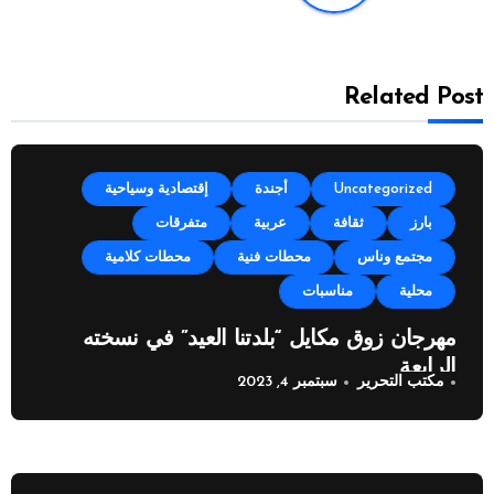
Related Post
Uncategorized
أجندة
إقتصادية وسياحية
بارز
ثقافة
عربية
متفرقات
مجتمع وناس
محطات فنية
محطات كلامية
محلية
مناسبات
مهرجان زوق مكايل “بلدتنا العيد” في نسخته
الرابعة
مكتب التحرير
سبتمبر 4, 2023