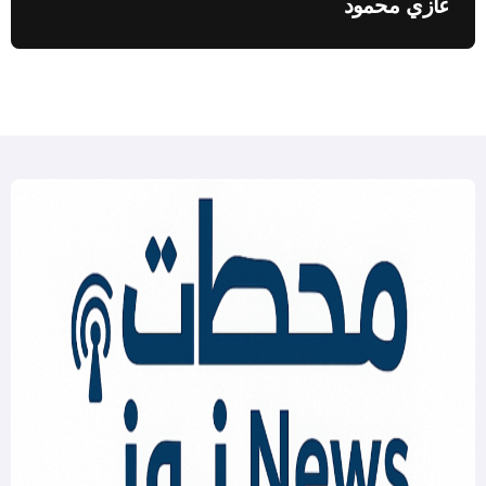
غازي محمود