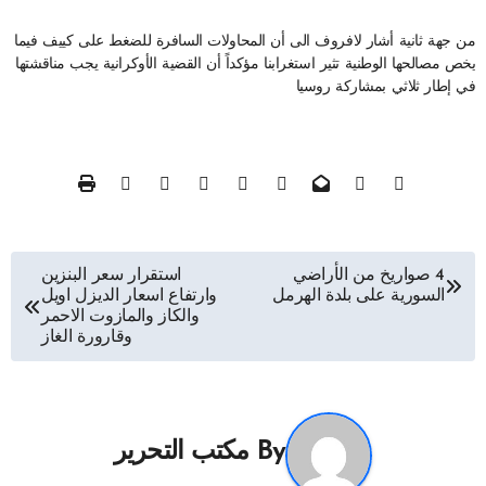
من جهة ثانية أشار لافروف الى أن المحاولات السافرة للضغط على كييف فيما
يخص مصالحها الوطنية تثير استغرابنا مؤكداً أن القضية الأوكرانية يجب مناقشتها
في إطار ثلاثي بمشاركة روسيا
تصفّح
4 صواريخ من الأراضي
استقرار سعر البنزين
السورية على بلدة الهرمل
وارتفاع اسعار الديزل اويل
المقالات
والكاز والمازوت الاحمر
وقارورة الغاز
By
مكتب التحرير