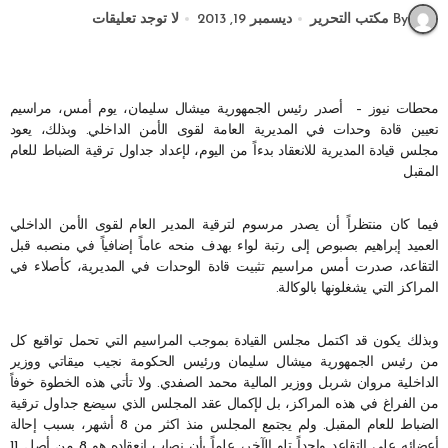
By مكتب التحرير
ديسمبر 19, 2013
لا توجد تعليقات
محطات نيوز – أصدر رئيس الجمهورية ميشال سليمان، يوم أمس، مراسيم
تعيين قادة وحدات في المديرية العامة لقوى الأمن الداخلي. وبذلك، يعود
مجلس قيادة المديرية للانعقاد بدءاً من اليوم، لإعداد جداول ترقية الضباط للعام
المقبل
فيما كان منتظراً أن يصدر مرسوم لترقية المدير العام لقوى الأمن الداخلي
العميد إبراهيم بصبوص إلى رتبة لواء بهدف منحه عاماً إضافياً في منصبه قبل
التقاعد، صدرت أمس مراسيم تثبيت قادة الوحدات في المديرية، كأصلاء في
المراكز التي يشغلونها بالوكالة.
وبذلك يكون قد اكتمل مجلس القيادة بموجب المراسيم التي تحمل تواقيع كل
من رئيس الجمهورية ميشال سليمان ورئيس الحكومة نجيب ميقاتي ووزير
الداخلية مروان شربل ووزير المالية محمد الصفدي. ولا تأتي هذه الخطوة خوفاً
من الفراغ في هذه المراكز، بل لإكمال عقد المجلس الذي سيضع جداول ترقية
الضباط للعام المقبل. ولم يجتمع المجلس منذ اكثر من 8 أشهر، بسبب إحالة
أعضائه على التقاعد واحداً تلو الآخر، علماً بأن نصاب انعقاده هو 8 من أصل 11