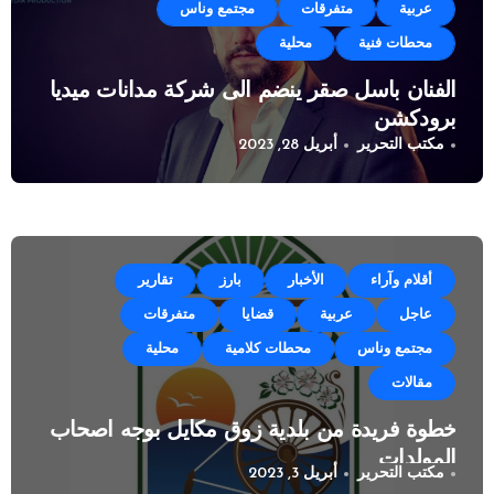
عربية
متفرقات
مجتمع وناس
محطات فنية
محلية
الفنان باسل صقر ينضم الى شركة مدانات ميديا
برودكشن
مكتب التحرير
أبريل 28, 2023
أقلام وآراء
الأخبار
بارز
تقارير
عاجل
عربية
قضايا
متفرقات
مجتمع وناس
محطات كلامية
محلية
مقالات
خطوة فريدة من بلدية زوق مكايل بوجه اصحاب
المولدات
مكتب التحرير
أبريل 3, 2023