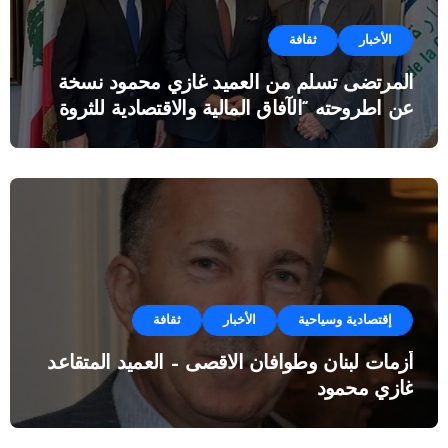
الأخبار
ثقافة
المرتضى تسلم من العميد غازي محمود نسخة
عن اطروحته “الآفاق المالية والاقتصادية للثروة
النفطية”
إقتصادية وسياحية
الأخبار
ثقافة
أزمات لبنان وطوافان الاقصى – العميد المتقاعد
غازي محمود