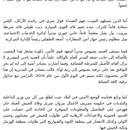
عضواً
أما الذين شملهم التثبيت، فهم العمداء: فواز متري في رئاسة الأركان، الياس
سعادة قائداً للدرك، عبده نجيم قائد القوى السيارة، ديب طبيلي قائد شرطة
بيروت، بيار نصار مفتشاً عاماً، غابي خوري مديراً لدائرة الخدمات الاجتماعية،
نبيل مظلوم رئيس جهاز أمن السفارات، أسعد الطفيلي رئيساً للإدارة المركزية
.
فيما سيبقى العميد بصبوص مديراً لمعهد قوى الأمن، لكونه يشغل هذا المنصب
بالأصالة إلى جانب صفة المدير العام بالوكالة، علماً بأن العميد ناجي المصري لا
يزال القائد الأصيل للشرطة القضائية. وفيما أشارت مصادر أمنية إلى أنه لم يجرِ
التوافق بعد على ترقية بصبوص إلى رتبة لواء، قالت مصادر في المديرية إن هذا
الأمر محسوم، لكنه سيتم في اليوم الأول من عام 2014، بالتزامن مع جداول
ترقية كافة الضباط.
كما وتابع فخامته الوضع الامني في البلاد حيث اطلع من كل من وزير الداخلية
والبلديات في حكومة تصريف الاعمال مروان شربل وقائد الجيش العماد جان
قهوجي على التفاصيل والمعلومات المتوفرة عن الحادثة التي حصلت على
الحدود الجنوبية والاعتداءات الارهابية التي طاولت الجيش في مجدليون وجسر
الاولي وكذلك الانفجار في منطقة اللبوة والصواريخ التي طاولت منطقة الهرمل
وثكنة الجيش فيها.