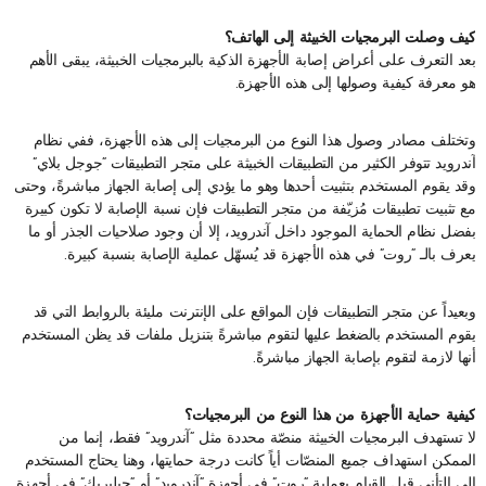
كيف وصلت البرمجيات الخبيثة إلى الهاتف؟
بعد التعرف على أعراض إصابة الأجهزة الذكية بالبرمجيات الخبيثة، يبقى الأهم
هو معرفة كيفية وصولها إلى هذه الأجهزة.
وتختلف مصادر وصول هذا النوع من البرمجيات إلى هذه الأجهزة، ففي نظام
آندرويد تتوفر الكثير من التطبيقات الخبيثة على متجر التطبيقات “جوجل بلاي”
وقد يقوم المستخدم بتثبيت أحدها وهو ما يؤدي إلى إصابة الجهاز مباشرةً، وحتى
مع تثبيت تطبيقات مُزيّفة من متجر التطبيقات فإن نسبة الإصابة لا تكون كبيرة
بفضل نظام الحماية الموجود داخل آندرويد، إلا أن وجود صلاحيات الجذر أو ما
يعرف بالـ “روت” في هذه الأجهزة قد يُسهّل عملية الإصابة بنسبة كبيرة.
وبعيداً عن متجر التطبيقات فإن المواقع على الإنترنت مليئة بالروابط التي قد
يقوم المستخدم بالضغط عليها لتقوم مباشرةً بتنزيل ملفات قد يظن المستخدم
أنها لازمة لتقوم بإصابة الجهاز مباشرةً.
كيفية حماية الأجهزة من هذا النوع من البرمجيات؟
لا تستهدف البرمجيات الخبيثة منصّة محددة مثل “آندرويد” فقط، إنما من
الممكن استهداف جميع المنصّات أياً كانت درجة حمايتها، وهنا يحتاج المستخدم
إلى التأني قبل القيام بعملية “روت” في أجهزة “آندرويد” أو “جيلبريك” في أجهزة