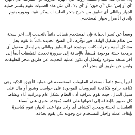
“آي أو إس” مثل “آي فون” أو “آي باد”، لأن مثل هذه العمليات تقوم بكسر حماية
الجهاز وبالتالي أي تطبيق من خارج متجر التطبيقات يمكن تثبيته وبدوره يقوم
بإلحاق الأضرار بجهاز المستخدم.
وبعيداً عن كسر الحماية فإن المستخدم مُطالب دائماً بالتحديث إلى آخر نسخة
من نظام تشغيل الهاتف فور توفّرها، لأن النسخ الجديدة دائماً ما تقوم بحل
مشاكل أمنية وثغرات كانت موجودة في السابق وبالتالي يتم إبطال مفعول أي
برمجية خبيثة موجودة مُسبقاً، بالإضافة إلى ضرورة تحديث التطبيقات أيضاً إلى
آخر نسخة متوفرة ويُفضّل أن تكون عملية التحديث عن طريق متجر التطبيقات
وليس عن طريق أي متجر آخر.
أخيراً ينصح دائماً باستخدام التطبيقات المتخصصة في حماية الأجهزة الذكية وهي
تُكافئ برامج مُكافحة الفيروسات الموجودة على حواسب ويندوز أو ماك على
سبيل المثال، حيث تقوم بمراقبة أداء النظام بشكل عام ومراقبة أداء ونشاط
كل تطبيق بالإضافة إلى احتوائها على قائمة مُتجددة تحتوي على أسماء
التطبيقات الخبيثة وبمجرد اكتشاف أي واحد منها على الجهاز، تقوم مُباشرةً
بإيقاف عمله وإخبار المستخدم عن وجوده لكي يقوم بحذفه.