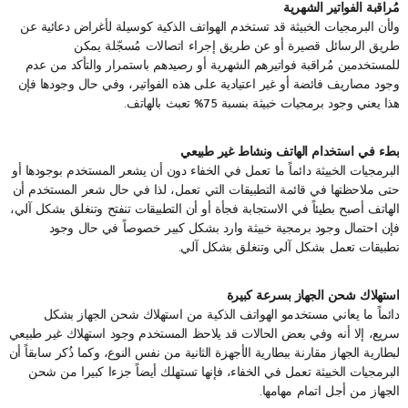
مُراقبة الفواتير الشهرية
ولأن البرمجيات الخبيثة قد تستخدم الهواتف الذكية كوسيلة لأغراض دعائية عن
طريق الرسائل قصيرة أو عن طريق إجراء اتصالات مُسجّلة يمكن
للمستخدمين مُراقبة فواتيرهم الشهرية أو رصيدهم باستمرار والتأكد من عدم
وجود مصاريف فائضة أو غير اعتيادية على هذه الفواتير، وفي حال وجودها فإن
هذا يعني وجود برمجيات خبيثة بنسبة 75% تعبث بالهاتف.
بطء في استخدام الهاتف ونشاط غير طبيعي
البرمجيات الخبيثة دائماً ما تعمل في الخفاء دون أن يشعر المستخدم بوجودها أو
حتى ملاحظتها في قائمة التطبيقات التي تعمل، لذا في حال شعر المستخدم أن
الهاتف أصبح بطيئاً في الاستجابة فجأة أو أن التطبيقات تنفتح وتنغلق بشكل آلي،
فإن احتمال وجود برمجية خبيثة وارد بشكل كبير خصوصاً في حال وجود
تطبيقات تعمل بشكل آلي وتنغلق بشكل آلي.
استهلاك شحن الجهاز بسرعة كبيرة
دائماً ما يعاني مستخدمو الهواتف الذكية من استهلاك شحن الجهاز بشكل
سريع، إلا أنه وفي بعض الحالات قد يلاحظ المستخدم وجود استهلاك غير طبيعي
لبطارية الجهاز مقارنة ببطارية الأجهزة الثانية من نفس النوع، وكما ذُكر سابقاً أن
البرمجيات الخبيثة تعمل في الخفاء، فإنها تستهلك أيضاً جزءا كبيرا من شحن
الجهاز من أجل اتمام مهامها.