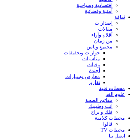
إقتصادية وسياحية
أمنية وقضائية
ثقافة
إصدارات
مقالات
أقلام وآراء
من زمان
مجتمع وناس
حوارات وتحقيقات
مناسبات
وفيات
أجندة
معارض وسيارات
تقارير
محطات فنية
علوم الغد
مفاتيح الصحة
انت وطبيبك
فلك وابراج
محطات كلامية
قالوا
محطات TV
اتصل بنا