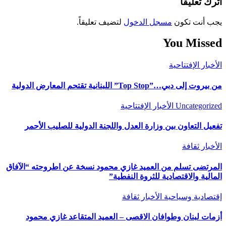
اترك تعليقاً
يجب أنت تكون
مسجل الدخول
لتضيف تعليقاً.
You Missed
الأخبار
الإفتتاحية
من بيروت إلى دبي…”Top Stop” اللبنانية تقتحم المعارض الدولية
Uncategorized
الأخبار
الإفتتاحية
تفعيل التعاون بين وزارة العدل واللجنة الدولية للصليب الأحمر
الأخبار
ثقافة
المرتضى تسلم من العميد غازي محمود نسخة عن اطروحته “الآفاق
المالية والاقتصادية للثروة النفطية”
إقتصادية وسياحية
الأخبار
ثقافة
أزمات لبنان وطوافان الاقصى – العميد المتقاعد غازي محمود