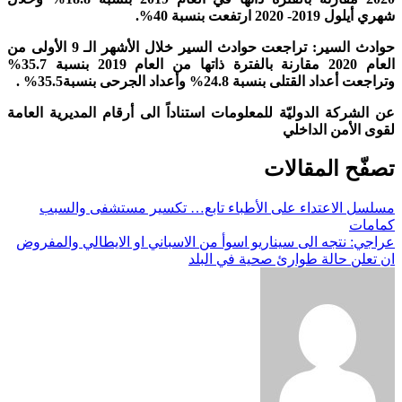
شهري أيلول 2019- 2020 ارتفعت بنسبة 40%.
حوادث السير: تراجعت حوادث السير خلال الأشهر الـ 9 الأولى من
العام 2020 مقارنة بالفترة ذاتها من العام 2019 بنسبة 35.7%
وتراجعت أعداد القتلى بنسبة 24.8% وأعداد الجرحى بنسبة35.5% .
عن الشركة الدوليّة للمعلومات استناداً الى أرقام المديرية العامة
لقوى الأمن الداخلي
تصفّح المقالات
مسلسل الاعتداء على الأطباء تابع… تكسير مستشفى والسبب
كمامات
عراجي: نتجه الى سيناريو اسوأ من الاسباني او الايطالي والمفروض
ان تعلن حالة طوارئ صحية في البلد