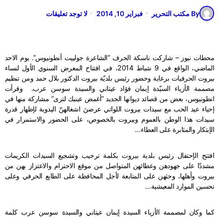
By مكتب التحرير
فبراير 10, 2014
لا توجد تعليقات
محطات نيوز – شاركت ناسكة الحرف “الشاعرة جولييت أنطونيوس”. يوم الاحد
الماضي، الواقع في 9 شباط 2014، في افتتاح المعرض السنوي الأول لنساء
بيروت الحرفيات برعاية وحضور رئيس بلديّة بيروت الدكتور بلال حمد ومن تنظيم
مصممة الأزياء السيّدة إيمان فؤاد عيتاني والسيدة سوسن عرب. وقرأت
انطونيوس، بعض من قصائد ديوانها الجديد “أغمض عينيك لترى” مشاركة منها في
إحياء عيد الحب مع سيدات بيروت اللواتي عرضنَ اشغالهنّ اليدوية لإظهار قدرة
سيدات هذا الوطن بالعموم وبيروت بالخصوص، على الحضور والاستمرار في
الإبتكار والمثابرة على العطاء…
افتتح الإحتفال رئيس بلدية بيروت بكلمة ترحيب وتشجيع السيدات الكريمات
مشددّا على جهودهن وعطائهن المتواصل من موقع الاحترام والاعتزاز بهن من
بيروت وأهلها، وحثهن على المتابعة لأجل المحافظة على الطابع الحرفي وعلى
تحسين الموارد المعيشية…
كما وكان لمصممة الأزياء السيدة إيمان عيتاني والسيدة سوسن عرب كلمة