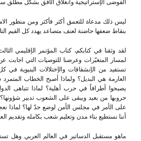
الفوضى الإستراتيجية وأنغلاق الأفق بشكل مطلق سو
ليس ذلك مدعاة للتعمق أكثر فأكثر ومن منظور الامن 
بنقاط ضعفها حاضنة لعنف متصاعد يهدد كل القيم التا
لقد وثقنا في كتابكم، كتاب المؤتمر الإقليمي الثا
لمسار المتغبّرات وعرضنا للتوصيات التي اجابت عن 
تستفيد من الإنشقاقات والإختلالات البنيوية في كل
العارمة هي البديل؟ ولماذا أصبح الخطاب المتمرد شرّ
يصبحوا أطرافاً في حرب أهلية؟ لماذا تتباهى ال
حروبها من بعيد ويبقى على الشعوب تدبير شؤونها؟
على الأمر في مجلس الأمن لوضع حدّ لها؟ لماذا نعج
أننا نستطيع بناء مدن وتعليم شعب بكامله وتقديم الع
ماهو مستقبل الدساتير في العالم العربي وهل تست