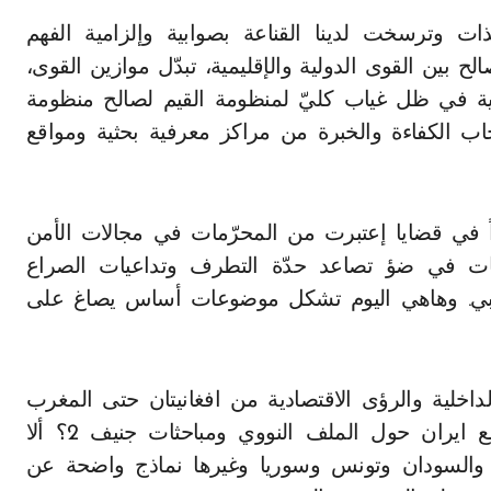
ات وترسخت لدينا القناعة بصوابية وإلزامية الفهم
ح بين القوى الدولية والإقليمية، تبدّل موازين القوى،
لية في ظل غياب كليّ لمنظومة القيم لصالح منظومة
حاب الكفاءة والخبرة من مراكز معرفية بحثية ومواقع
اً في قضايا إعتبرت من المحرّمات في مجالات الأمن
ليات في ضؤ تصاعد حدّة التطرف وتداعيات الصراع
ربي. وهاهي اليوم تشكل موضوعات أساس يصاغ على
لداخلية والرؤى الاقتصادية من افغانيتان حتى المغرب
العربي على إيقاع ترتيبات الدول (الخمس +1) مع ايران حول الملف النووي ومباحثات جنيف 2؟ ألا
 والسودان وتونس وسوريا وغيرها نماذج واضحة عن