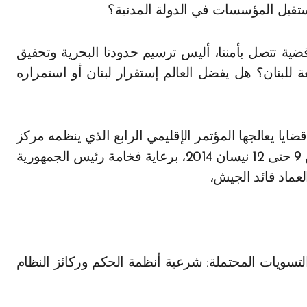
ستقبل المؤسسات في الدولة المدنية؟
ية تتصل بأمننا، أليس ترسيم حدودنا البحرية وتحقيق
عة للبنان؟ هل يفضل العالم إستقرار لبنان أو استمراره
ايا يعالجها المؤتمر الإقليمي الرابع الذي ينظمه مركز
البحوث والدراسات الإستراتيجية في ربوع بيروت من 9 حتى 12 نيسان 2014، برعاية فخامة رئيس الجمهورية
عماد قائد الجيش،
تسويات المحتملة: شرعية أنظمة الحكم وركائز النظام