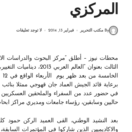
المركزي
By مكتب التحرير
فبراير 13, 2014
لا توجد تعليقات
محطات نيوز – أطلق “مركز البحوث والدراسات الاستراتيجية في الجيش اللبناني” كتاب المؤتمر الاقليمي
الثالث بعنوان “العالم الع
برعاية قائد الجيش العماد جان قهوجي ممثلا بنائب
في حضور عدد من السفراء والملحقين العسكريين في
حاليين وسابقين، رؤساء جامعات ومديري مراكز ابحاث 
بعد النشيد الوطني، القى العميد الركن حمود كلم
والاكاديميين الذين شاركوا في المؤتمرات السابقة،