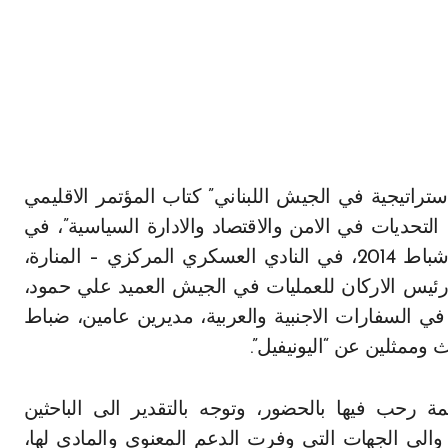
ربي 2013، ديناميات التغيير، التحديات في الامن والاقتصاد والادارة السياسية”، في
الخامسة من بعد ظهر يوم الأربعاء الواقع في 12 شباط 2014، في النادي العسكري المركزي – المنارة،
 رئيس الاركان للعمليات في الجيش العميد علي حمود،
 السفارات الاجنبية والعربية، مديرين عامين، ضباط
وممثلين عن “اليونيفيل”.
ة رحب فيها بالحضور، وتوجه بالتقدير الى الباحثين
 والى الجهات التي وفرت الدعم المعنوي والمادي لها،