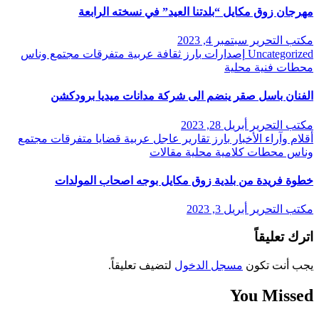
مهرجان زوق مكايل “بلدتنا العيد” في نسخته الرابعة
مكتب التحرير
سبتمبر 4, 2023
Uncategorized
إصدارات
بارز
ثقافة
عربية
متفرقات
مجتمع وناس
محطات فنية
محلية
الفنان باسل صقر ينضم الى شركة مدانات ميديا برودكشن
مكتب التحرير
أبريل 28, 2023
أقلام وآراء
الأخبار
بارز
تقارير
عاجل
عربية
قضايا
متفرقات
مجتمع
وناس
محطات كلامية
محلية
مقالات
خطوة فريدة من بلدية زوق مكايل بوجه اصحاب المولدات
مكتب التحرير
أبريل 3, 2023
اترك تعليقاً
يجب أنت تكون
مسجل الدخول
لتضيف تعليقاً.
You Missed