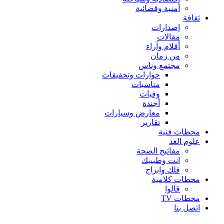
أمنية وقضائية
ثقافة
إصدارات
مقالات
أقلام وآراء
من زمان
مجتمع وناس
حوارات وتحقيقات
مناسبات
وفيات
أجندة
معارض وسيارات
تقارير
محطات فنية
علوم الغد
مفاتيح الصحة
انت وطبيبك
فلك وابراج
محطات كلامية
قالوا
محطات TV
اتصل بنا