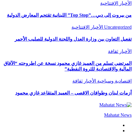
الأخبار
الإفتتاحية
من بيروت إلى دبي…”Top Stop” اللبنانية تقتحم المعارض الدولية
Uncategorized
الأخبار
الإفتتاحية
تفعيل التعاون بين وزارة العدل واللجنة الدولية للصليب الأحمر
الأخبار
ثقافة
المرتضى تسلم من العميد غازي محمود نسخة عن اطروحته “الآفاق
المالية والاقتصادية للثروة النفطية”
إقتصادية وسياحية
الأخبار
ثقافة
أزمات لبنان وطوافان الاقصى – العميد المتقاعد غازي محمود
Mahatat News