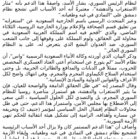
لنظام الرئيس السوري، بشار الأسد، واصفةً هذا الدعم بأنه “مثار
الاستغراب والدهشة”، معتبرةً أنه أحد الأسباب التي تشجع نظام
دمشق على “التمادي في غيه وطغيانه.”
وعبر المتحدث الرسمي باسم الخارجية السعودية عن “استغرابه”
من تعليق قسم الصحافة والإعلام بوزارة الخارجية الروسية، الثلاثاء
الماضي، والذي “أقحم فيه اسم المملكة العربية السعودية في
محاولة للي الحقائق، ولوم المملكة على وقوفها إلى جانب الشعب
السوري، ضد العدوان البشع الذي يتعرض له، على يد النظام
السوري الجائر.”
وذكر البيان، الذي أوردته وكالة الأنباء السعودية الرسمية “واس”، أن
نظام الأسد “لم يتورع عن استخدام أعتى العتاد العسكري المخصص
للحروب، ممثلاً في الدبابات والمدافع والطائرات الحربية، بل وحتى
استخدام السلاح الكيماوي المحرم والمجرم، وفي انتهاك واضح لكل
الأعراف والقوانين الدولية والمبادئ الإنسانية.”
وقال المصدر إنه “في ظل الحقائق الدامغة والواضحة للعيان، فإن
ما يثير الاستغراب والدهشة، هو استمرار مناصرة روسيا للنظام
السوري المجرم، بل والتصدي لكل الحلول السياسية ، التي سعى
إلى الاضطلاع بها مجلس الأمن، واستمرار هذا الدعم، حتى في ظل
محاولات النظام إفشال الحل السياسي لمؤتمر (جنيف 2) وتحريفه
عن مساره وأهدافه، الرامية إلى تشكيل هيئة انتقالية للحكم تنهي
الأزمة السورية.”
وأضاف أن “هذا الدعم المستمر كان ولا يزال أحد الأسباب الرئيسية
لتشجيع نظام دمشق في التمادي في غيه وطغيانه، وإبقاء الأزمة
السورية مشتعلة للعام الثالث على التوالي، دون بارقة أمل لحلها، أو