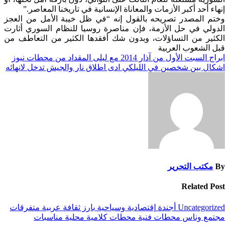
إنهاء أحد أكبر الأزمات والمعاناة الإنسانية في تاريخنا المعاصر.”
وختم المصدر تصريحه بالقول إنه “في ظل خيبة الأمل من العجز
الدولي في حل الأزمة، فإن مناصرة روسيا للنظام السوري أثارت
الكثير من التساؤلات، وبدون شك أفقدها الكثير من التعاطف من
قبل الشعوب العربية
تصفّح
ابراج السبت الأول من آذار 2014 مع ليلى المقداد من محطات نيوز
اشكال بين شخصين في الليلكي ادى اطلاق نار والجيش تدخل لانهائه
المقالات
By
مكتب التحرير
Related Post
Uncategorized
أجندة
إقتصادية وسياحية
بارز
ثقافة
عربية
متفرقات
مجتمع وناس
محطات فنية
محطات كلامية
محلية
مناسبات