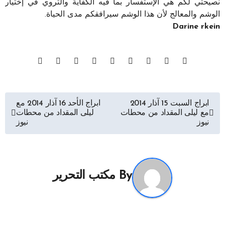
نصيحتي لكم هي الإستفسار بما فيه الكفاية والتروي في إختيار
الوشم والمعالج لأن هذا الوشم سيرافقكم مدى الحياة.
Darine rkein
تصفّح
ابراج السبت 15 آذار 2014
ابراج الأحد 16 آذار 2014 مع
مع ليلى المقداد من محطات
ليلى المقداد من محطات
المقالات
نيوز
نيوز
By
مكتب التحرير