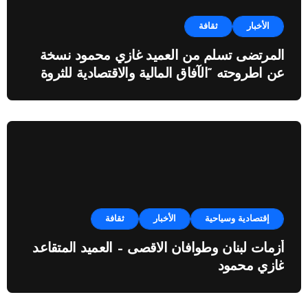
الأخبار
ثقافة
المرتضى تسلم من العميد غازي محمود نسخة
عن اطروحته “الآفاق المالية والاقتصادية للثروة
النفطية”
إقتصادية وسياحية
الأخبار
ثقافة
أزمات لبنان وطوافان الاقصى – العميد المتقاعد
غازي محمود