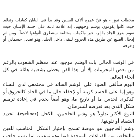
محطات نيوز – هو فنٌ عمره ألاف السنين وقد بدأ في اليابان كعادات وتقاليد
حيث كانوا يقومون بوشم وجوههم، إنه علامة ثابتة على جسد الإنسان حيث
نقوم بغرز الجلد بالإبر، عبر ماكينات مختلفة سنتطرئ لأنواعها لاحقاً، ومن ثم
إدخال الصبغ عن طريق هذه الجروح ليبقى داخل الجلد، وهو تعديل جسماني أو
زخرفة .
في الوقت الحالي بات الوشم موجود عند معظم الشعوب بالرغم
من بعض المحرمات إلا أن هذا الفن يحظى بشعبية هائلة في كل
أنحاء العالم.
اليوم سألقي الضوء على الوشم السائد في مجتمعي لدى النساء
وهو إما على الجسد كزينة أو لإخفاء خلل ما في الجلد كالحروق أو
كذكرى لحدس ما أو تاريخٍ ما، وهو أيضاً يخدم في إعادة ترميم
شكل الثدي بعد تعرضه للسرطان.
النوع الأكثر تداولاً هو وشم الحاجبين، الكحل (eyeliner)، تحديد
الشفاه أو تلوينها.
وشم الحاجبين هو موضة تسمح بإختيار الشكل المناسب للعين
والتخلص من الفراغات الموجدة فيها وهو نوعيين إما رسم حاجب