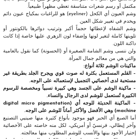
مكتمل أو رسم شعرات متناسقة تعطي مظهراً طبيعياً.
وشم العيون أي الكحل (eyeliner) هو للراغبات بمكياج عيون دائم
ويخدم في تغيير شكل العين.
وشم الشفاه لإعطائها حجماً أكبر وترتيب دوائرها بالكونتور أو
تلوينها كاملة لتغير لونها وإضفاء لون الزهري عليها خاصة إذا كانت
داكنة اللون.
ولن ننسى وشم الشامة الصغيرة أو (الحسونة) كما نقول بالعامية
والتي هي من معالم جمال المرأة.
ماكينات الوشم ثلاثة أنواع:
– القلم المستعمل بكثرة له صوت قوي ويجرح الجلد بطريقة غير
مستحبة لدى أخصائيي التجميل لإستعماله على الوجه.
– ماكينة الوشم على الجسد وهي كبيرة نسبياً ومخصصة للرسوم
الكبيرة تُستعمل للوشم لدى الرجال والنساء.
– الماكينة الحديثة للوجه أي (digital micro pigmentation
machine) وهي الأفضل والأكثر أماناً للوشم على الوجه.
أما الصبغ أي الحبر فهو موجود بأنواع كثيرة منها صينيي التصنيع
وآخر إيطالي، فرنسيّ أو أمريكي، لكل منه خاصته على الأخصائية
إختيار الأجود بينها والأنسب للوشم المطلوب منها معالجته.