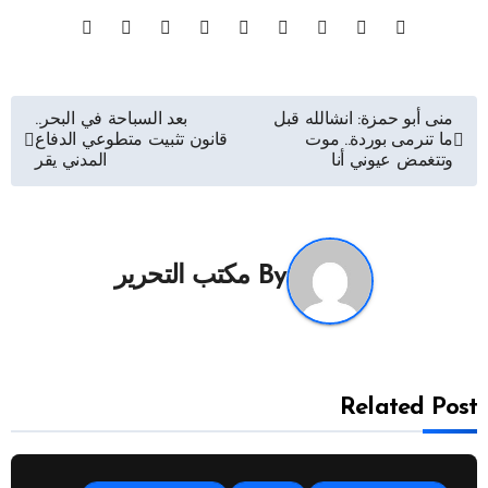
تصفّح
منى أبو حمزة: انشالله قبل
بعد السباحة في البحر..
ما تنرمى بوردة.. موت
قانون تثبيت متطوعي الدفاع
المقالات
وتتغمض عيوني أنا
المدني يقر
By
مكتب التحرير
Related Post