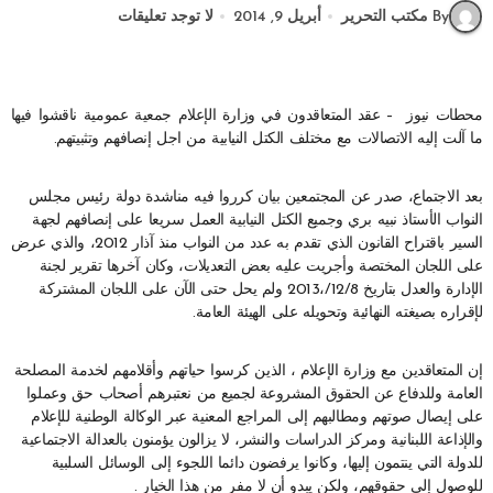
By مكتب التحرير
أبريل 9, 2014
لا توجد تعليقات
محطات نيوز – عقد المتعاقدون في وزارة الإعلام جمعية عمومية ناقشوا فيها
ما آلت إليه الاتصالات مع مختلف الكتل النيابية من اجل إنصافهم وتثبيتهم.
بعد الاجتماع، صدر عن المجتمعين بيان كرروا فيه مناشدة دولة رئيس مجلس
النواب الأستاذ نبيه بري وجميع الكتل النيابية العمل سريعا على إنصافهم لجهة
السير باقتراح القانون الذي تقدم به عدد من النواب منذ آذار 2012، والذي عرض
على اللجان المختصة وأجريت عليه بعض التعديلات، وكان آخرها تقرير لجنة
الإدارة والعدل بتاريخ 12/8/،2013 ولم يحل حتى الآن على اللجان المشتركة
لإقراره بصيغته النهائية وتحويله على الهيئة العامة.
إن المتعاقدين مع وزارة الإعلام ، الذين كرسوا حياتهم وأقلامهم لخدمة المصلحة
العامة وللدفاع عن الحقوق المشروعة لجميع من نعتبرهم أصحاب حق وعملوا
على إيصال صوتهم ومطالبهم إلى المراجع المعنية عبر الوكالة الوطنية للإعلام
والإذاعة اللبنانية ومركز الدراسات والنشر، لا يزالون يؤمنون بالعدالة الاجتماعية
للدولة التي ينتمون إليها، وكانوا يرفضون دائما اللجوء إلى الوسائل السلبية
للوصول إلى حقوقهم، ولكن يبدو أن لا مفر من هذا الخيار .