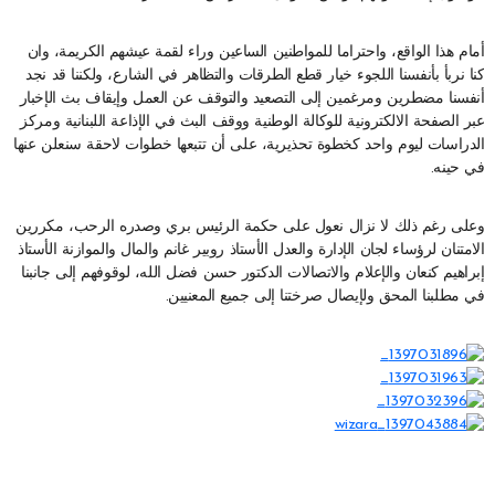
أمام هذا الواقع، واحتراما للمواطنين الساعين وراء لقمة عيشهم الكريمة، وان
كنا نربأ بأنفسنا اللجوء خيار قطع الطرقات والتظاهر في الشارع، ولكننا قد نجد
أنفسنا مضطرين ومرغمين إلى التصعيد والتوقف عن العمل وإيقاف بث الإخبار
عبر الصفحة الالكترونية للوكالة الوطنية ووقف البث في الإذاعة اللبنانية ومركز
الدراسات ليوم واحد كخطوة تحذيرية، على أن تتبعها خطوات لاحقة سنعلن عنها
في حينه.
وعلى رغم ذلك لا نزال نعول على حكمة الرئيس بري وصدره الرحب، مكررين
الامتنان لرؤساء لجان الإدارة والعدل الأستاذ روبير غانم والمال والموازنة الأستاذ
إبراهيم كنعان والإعلام والاتصالات الدكتور حسن فضل الله، لوقوفهم إلى جانبنا
في مطلبنا المحق ولإيصال صرختنا إلى جميع المعنيين.