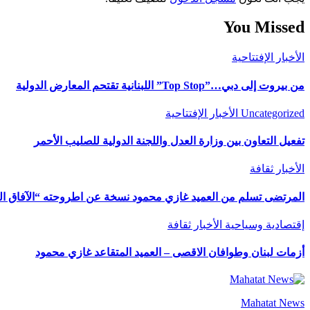
You Missed
الأخبار
الإفتتاحية
من بيروت إلى دبي…”Top Stop” اللبنانية تقتحم المعارض الدولية
Uncategorized
الأخبار
الإفتتاحية
تفعيل التعاون بين وزارة العدل واللجنة الدولية للصليب الأحمر
الأخبار
ثقافة
المرتضى تسلم من العميد غازي محمود نسخة عن اطروحته “الآفاق المال
إقتصادية وسياحية
الأخبار
ثقافة
أزمات لبنان وطوافان الاقصى – العميد المتقاعد غازي محمود
Mahatat News