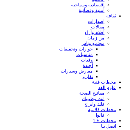
إقتصادية وسياحية
أمنية وقضائية
ثقافة
إصدارات
مقالات
أقلام وآراء
من زمان
مجتمع وناس
حوارات وتحقيقات
مناسبات
وفيات
أجندة
معارض وسيارات
تقارير
محطات فنية
علوم الغد
مفاتيح الصحة
انت وطبيبك
فلك وابراج
محطات كلامية
قالوا
محطات TV
اتصل بنا