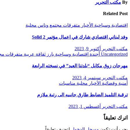
By
مكتب التحرير
Related Post
إقتصادية وسياحية
الأخبار
متفرقات
مجتمع وناس
محلية
وفد لبناني اقتصادي شارك في اعمال مؤتمر Solid 2
مكتب التحرير
أكتوبر 9, 2023
Uncategorized
أجندة
إقتصادية وسياحية
بارز
ثقافة
عربية
متفرقات
مج
مهرجان زوق مكايل “بلدتنا العيد” في نسخته الرابعة
مكتب التحرير
سبتمبر 4, 2023
أمنية وقضائية
الأخبار
محلية
مناسبات
ترقية التلميذ الضابط طارق جانبيه الى رتبة ملازم
مكتب التحرير
أغسطس 1, 2023
اترك تعليقاً
يجب أنت تكون
مسجل الدخول
لتضيف تعليقاً.