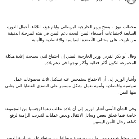
محطات نيوز – يفتتح وزير الخارجية البريطاني وليام هيغ، الثلاثاء، أعمال الدورة
السابعة لاجتماعات “أصدقاء اليمن” لبحث دعم اليمن في هذه المرحلة الدقيقة
من تاريخه على مختلف الأصعدة السياسية والاقتصادية والأمنية.
وقال أبو بكر القربي وزير الخارجية اليمني إن اجتماع لندن سيبحث إعادة هيكلة
المجموعة لتكون أكثر فعالية وأكثر توجيها في دعم بلاده.
وأشار الوزير إلى أن الاجتماع سيتمخض عنه تشكيل ثلاث مجموعات عمل
سياسية واقتصادية وأمنية تعمل بشكل مستمر على التصدي للقضايا التي يعاني
منها اليمن.
وفي الشأن الأمني أشار الوزير إلى أن بلاده تطلب دعما لوجستيا من المجموعة
خاصة فيما يتعلق ببعض وسائل الانتقال وبعض عمليات التدريب الرامية لرفع
كفاءة رجال الأمن اليمنيين.
من جهتها شددت جين مارييت سفيرة بريطانيا لدى صنعاء على هشاشة الوضع