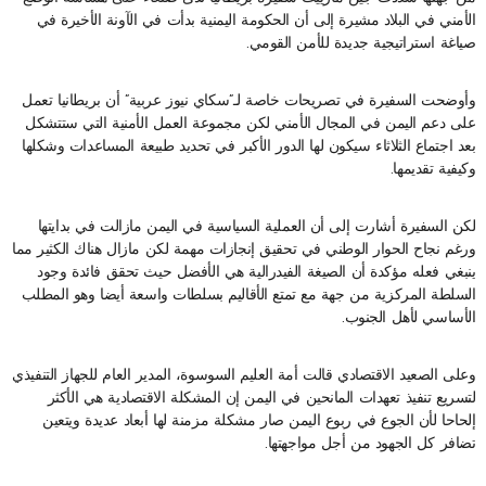
الأمني في البلاد مشيرة إلى أن الحكومة اليمنية بدأت في الآونة الأخيرة في
صياغة استراتيجية جديدة للأمن القومي.
وأوضحت السفيرة في تصريحات خاصة لـ”سكاي نيوز عربية” أن بريطانيا تعمل
على دعم اليمن في المجال الأمني لكن مجموعة العمل الأمنية التي ستتشكل
بعد اجتماع الثلاثاء سيكون لها الدور الأكبر في تحديد طبيعة المساعدات وشكلها
وكيفية تقديمها.
لكن السفيرة أشارت إلى أن العملية السياسية في اليمن مازالت في بدايتها
ورغم نجاح الحوار الوطني في تحقيق إنجازات مهمة لكن مازال هناك الكثير مما
ينبغي فعله مؤكدة أن الصيغة الفيدرالية هي الأفضل حيث تحقق فائدة وجود
السلطة المركزية من جهة مع تمتع الأقاليم بسلطات واسعة أيضا وهو المطلب
الأساسي لأهل الجنوب.
وعلى الصعيد الاقتصادي قالت أمة العليم السوسوة، المدير العام للجهاز التنفيذي
لتسريع تنفيذ تعهدات المانحين في اليمن إن المشكلة الاقتصادية هي الأكثر
إلحاحا لأن الجوع في ربوع اليمن صار مشكلة مزمنة لها أبعاد عديدة ويتعين
تضافر كل الجهود من أجل مواجهتها.