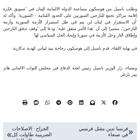
وطلب باسيل من هوسكون مساعدة الدولة الالمانية للبنان في “تسويق فكرة
إقامة مراكز تجمع للنازحين السوريين على الحدود اللبنانية – السورية”. وأكد له
“أن الاستقرار في لبنان لن يتم في ظل استمرار الأزمة السورية وأزمة
النازحين”، مشيرا إلى أن “هذا الأمر متفق عليه”. ودعا إلى “وقف تدفق النازحين
وإطلاق النار وحل الأزمة في سوريا وإيجاد الحل السياسي لها”.
في نهاية اللقاء، قدم باسيل إلى هوسكون زجاجة نبيذ لبناني كهدية تذكارية.
ومساء، زار الوزير باسيل رئيس لجنة الدفاع في مجلس النواب الالماني هانز
بيتر بارتلز.
تصفّح
فرنسا تدين مقتل فرنسي
الجراح : الاصلاحات
في صنعاء
الضريبية طاولت كل