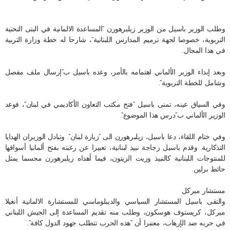
وطلب الوزير باسيل من الوزير زيلبرهورن “المساعدة الالمانية في البنى التحتية
التربوية، خصوصا لجهة ترميم المدارس اللبنانية”، شارحا له خطة وزارة التربية
في هذا المجال.
وبعد إبداء الوزير الألماني اهتمامه بالأمر، وعده باسيل ب”إرسال ملف مفصل
وشامل للخطة التربوية”.
وفي السياق عينه، تمنى باسيل “فتح مكتب التعاون الأكاديمي في لبنان”، فوعد
الوزير الألماني ب”درس هذا الموضوع”.
وفي ختام اللقاء، دعا باسيل، زيلبرهورن الى “زيارة لبنان”. وتبادل الوزيران الهدايا
التذكارية. وقدم باسيل زجاجة نبيذ لبنانية، تعبيرا عن رغبته بفتح ألمانيا أسواقها
للمنتوجات اللبنانية كالنبيذ وزيت الزيتون، فيما أهداه زيلبرهورن مجسما يمثل
حائط برلين.
مستشار ميركل
والتقى باسيل المستشار السياسي والديبلوماسي للمستشارة الالمانية أنغيلا
ميركل، كريستوف هوسكون، وطلب منه تقديم المساعدة إلى الجيش اللبناني
في حربه ضد الإرهاب، معتبرا أن “هذه الحرب تتطلب جهود الدول كافة”.