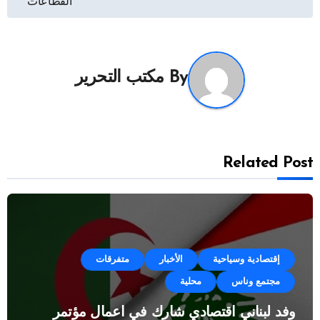
المقالات
القطاعات
By
مكتب التحرير
Related Post
إقتصادية وسياحية
الأخبار
متفرقات
مجتمع وناس
محلية
وفد لبناني اقتصادي شارك في اعمال مؤتمر