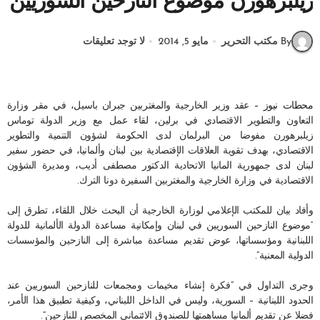
زيلبرهورن موضوع النازحين السوريين
By مكتب التحرير
مايو 5, 2014
لا توجد تعليقات
محطات نيوز –
عقد وزير الخارجية والمغتربين جبران باسيل، في مقر وزارة
التعاون والتطوير الاقتصادي في برلين، لقاء عمل مع وزير الدولة توماس
زيلبرهورن مفوضا من البرلمان لدى الحكومة لشؤون التنمية والتطوير
الاقتصادي، بهدف تقوية العلاقات الإقتصادية بين لبنان وألمانيا، في حضور سفير
لبنان لدى جمهورية المانيا الاتحادية الدكتور مصطفى أديب، ومديرة الشؤون
الاقتصادية في وزارة الخارجية والمغتربين السفيرة دونا الترك.
وأفاد بيان للمكتب الإعلامي لوزارة الخارجية أن البحث خلال اللقاء، تطرق إلى
“موضوع النازحين السوريين في لبنان وإمكانية مساعدة الدولة الألمانية للدولة
اللبنانية ومؤسساتها، عوض تقديم مساعدة مباشرة إلى النازحين والمؤسسات
الدولية المعنية”.
وجرى التداول في “فكرة إنشاء مخيمات ومجمعات للنازحين السوريين عند
الحدود اللبنانية – السورية، وليس في الداخل اللبناني، وكيفية تطبيق هذا الأمر،
فضلا عن تقديم ألمانيا مساهمتها للصندوق الائتماني المخصص للنازحين”.