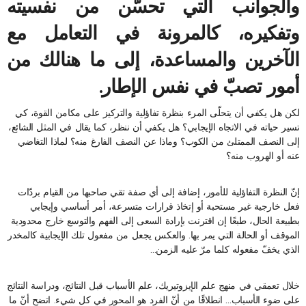
والجوانب التي تحسّن من نفسيته
وتفكيره، كالمرونة في التعامل مع
الآخرين والمساعدة، إلى ما هنالك من
أمور تصبّ في نفس الإطار.
لكن هل يكفي أن يتحلّى المرء بنظرة تفاؤلية والتركيز على مكامن القوة، كي
تسير حياته في الاتجاه الإيجابي؟ هل يكفي أن ننظر، كما يقال في المثل الشائع،
إلى النصف الممتلئ من الكوب؟ وماذا عن النصف الفارغ منه؟ لماذا التغاضي
عنه أو الهروب منه؟
إنّ النظرة التفاؤلية للأمور، إضافة إلى أي صفة تقي صاحبها من القيام بردّات
فعل خارجية غير مستحبة أو إتخاذ قرارات متسرعة، أمر أساسي وإيجابي
بطبيعة الحال، طبعًا إن اقترنت بإرادة السعى إلى الفهم والتوسع خارج محدودية
الموقف أو الحالة التي يمر بها. والعكس يجعل من مفعول تلك الإيجابية كالمخدر
الذي يخفّ مفعوله كلما مرّ عليه الزمن…
خلال تعمقي في منهج علم الإيزوتيريك، علم الأسباب قبل النتائج، ودراسة النتائج
على ضوء الأسباب… انطلاقًا من أنّ الفرد هو المحور في كل شيء. اتضح أنّ ما