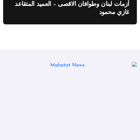
أزمات لبنان وطوافان الاقصى – العميد المتقاعد
غازي محمود