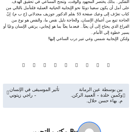
التفكير… بذلك يختصر المجهود والوقت، وتنجح المساعي في تحقيق الهدف.
على أمل أن يكون سعينا دومًا نحو الإيجابية الحياتية العملية فلنتأمل بالتالي من
كتاب تعرّف إلى وعيك صفحة 53 بقلم الدكتور جوزيف مجدلاني (ج ب م): إنّ
الحاجة تنبع من أعماق الإنسان، والحاجة دليل نقص ما، والنقص هو نوع من
الفراغ الذي يحتاج إلى أن يعبّأ… فبعدما يعبّأ بما هو إيجابي، يرتقي الإنسان وعيًا أو
يسير خطوة إلى الأمام…
ولتكن الإيجابية شمس وعي تنير درب الساعي إليها!
تصفّح
بين بوسطة عين الرمانة
تأثير الموسيقى في الإنسان
وكمين خلدة – العميد الركن..
– راجي زيتوني
المقالات
م.. بهاء حسن حلال..