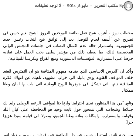
By مكتب التحرير
مايو 8, 2014
لا توجد تعليقات
محطات نيوز –
أعرب شيخ عقل طائفة الموحدين الدروز الشيخ نعيم حسن في
تصريح عن “أسفه لعدم التوصل بعد إلى توافق يتيح انتخاب رئيس جديد
للجمهورية، واستمرار حالة عدم اكتمال النصاب في جلسات المجلس النيابي
المخصصة لذلك، بما يعطيه ذلك من مؤشر سلبي يجب العمل على تفاديه
حرصا على استمرارية المؤسسات الدستورية ومنع الفراغ وتكريسا للميثاقية”.
وأكد ان “الدرس الاساسي الذي يقدمه مفهوم الميثاقية هو ان التمترس العنيد
خلف المواقف الفئوية يودي بالبلد الى خراب مشهود، ناهيك عن انتهاك فكرة
الميثاقية ذاتها التي تشكل في جوهرها الروح الوطنية التي بات بها لبنان وطنا
ممكنا”.
وتابع: “من هذا المنظور، نبدي احترامنا وارتياحنا لمواقف الزعيم الوطني وليد بك
جنبلاط وشجاعته التي تتمحور حول ثابت وحيد هو المحافظة على كيان البلد
وقوامه واستقراره، وامكانات بقائه وطنا للجميع، وصولا الى قيامه سيدا عزيزا
حرا.”
من جهة ثانية، استقبل حسن في دار الطائفة في فردان – بيروت، زياد انور