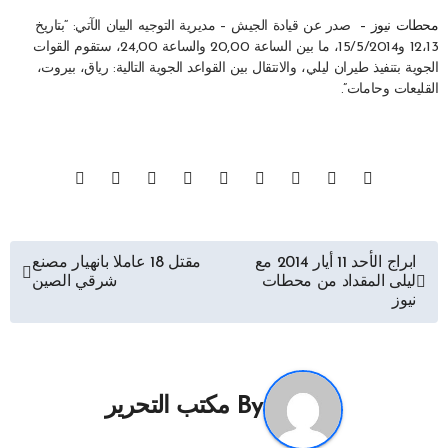
محطات نيوز –
صدر عن قيادة الجيش – مديرية التوجيه البيان الآتي: “بتاريخ
12،13 و15/5/2014، ما بين الساعة 20,00 والساعة 24,00، ستقوم القوات
الجوية بتنفيذ طيران ليلي، والانتقال بين القواعد الجوية التالية: رياق، بيروت،
القليعات وحامات”.
تصفّح
ابراج الأحد 11 أيار 2014 مع
مقتل 18 عاملا بانهيار مصنع
ليلى المقداد من محطات
شرقي الصين
المقالات
نيوز
By
مكتب التحرير