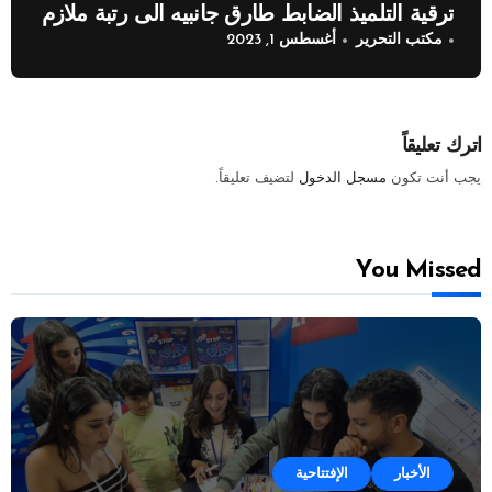
ترقية التلميذ الضابط طارق جانبيه الى رتبة ملازم
مكتب التحرير
أغسطس 1, 2023
اترك تعليقاً
يجب أنت تكون
مسجل الدخول
لتضيف تعليقاً.
You Missed
الأخبار
الإفتتاحية