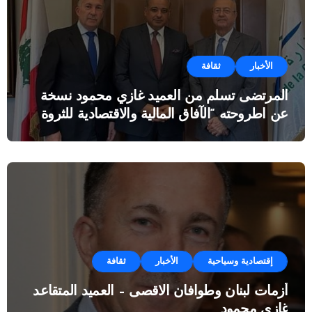
الأخبار
ثقافة
المرتضى تسلم من العميد غازي محمود نسخة
عن اطروحته “الآفاق المالية والاقتصادية للثروة
النفطية”
إقتصادية وسياحية
الأخبار
ثقافة
أزمات لبنان وطوافان الاقصى – العميد المتقاعد
غازي محمود