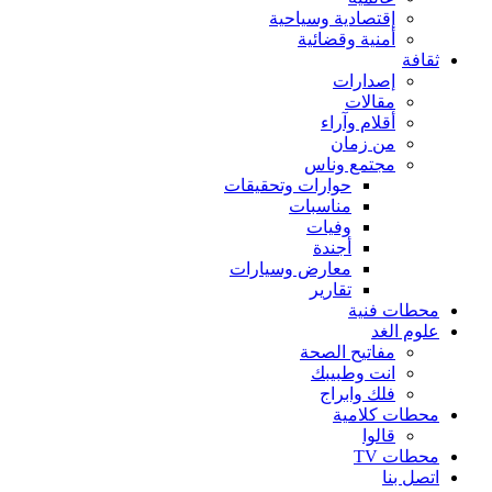
إقتصادية وسياحية
أمنية وقضائية
ثقافة
إصدارات
مقالات
أقلام وآراء
من زمان
مجتمع وناس
حوارات وتحقيقات
مناسبات
وفيات
أجندة
معارض وسيارات
تقارير
محطات فنية
علوم الغد
مفاتيح الصحة
انت وطبيبك
فلك وابراج
محطات كلامية
قالوا
محطات TV
اتصل بنا