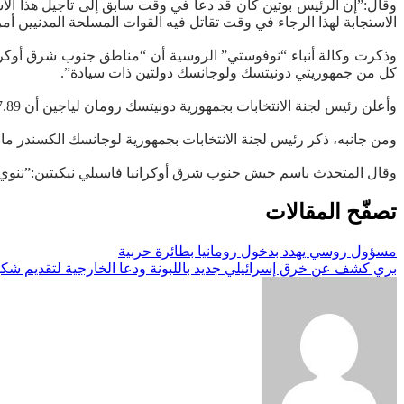
وقال:”إن الرئيس بوتين كان قد دعا في وقت سابق إلى تأجيل هذا الاس
الاستجابة لهذا الرجاء في وقت تقاتل فيه القوات المسلحة المدنيين أ
وذكرت وكالة أنباء “نوفوستي” الروسية أن “مناطق جنوب شرق أوكرا
كل من جمهوريتي دونيتسك ولوجانسك دولتين ذات سيادة”.
وأعلن رئيس لجنة الانتخابات بجمهورية دونيتسك رومان لياجين أن 7.89 % من المشاركين في الاستفتاء صوتوا لصالح الاستقلال.
ومن جانبه، ذكر رئيس لجنة الانتخابات بجمهورية لوجانسك الكسندر ماليخين، أن نسبة 
وقال المتحدث باسم جيش جنوب شرق أوكرانيا فاسيلي نيكيتين:”ننوي إعل
تصفّح المقالات
مسؤول روسي يهدد بدخول رومانيا بطائرة حربية
بري كشف عن خرق إسرائيلي جديد باللبونة ودعا الخارجية لتقديم شكو