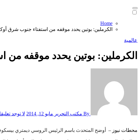
Home
الكرملين: بوتين يحدد موقفه من استفتاء جنوب شرق أوكراني
عالمية
الكرملين: بوتين يحدد موقفه من است
By مكتب التحرير
مايو 12, 2014
لا توجد تعليق
محطات نيوز –
أوضح المتحدث باسم الرئيس الروسي ديمتري بيسكوف في