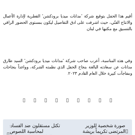
أقيم هذا الحفل بتوقيع شركة “مدانات ميديا برودكشن” القطرية لإدارة الأعمال
والانتاج الفنّي، حيث اشرفت على ادق التفاصيل ليكون بمستوى الحضور الراقي
بالتنسيق مع مكتبها في لبنان.
وفي هذه المناسبة، أعرب صاحب شركة “مدانات ميديا برودكشن” السيد طارق
مدانات عن سعادته البالغة بنجاح الحفل الذي نظمته الشركة، وواعداً بنجاحات
ومفاجآت كبيرة خلال العام القادم ٢٠٢٣.
تصفّح
صورة شخصية للوزير
تكتل مستقلون ضد الفساد:
المرتضى تكريماً بريشة
لمحاسبة اللصوص