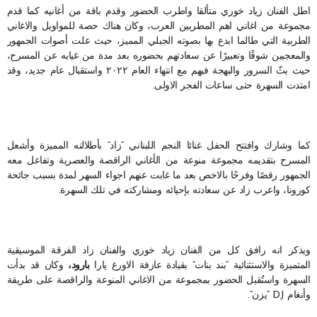
اطل الفنان زياد خوري متألقا واطرب الحضور وقدم باقة من أغانيه كما قدم
مجموعة من اغاني اهم المطربين العرب، وكان هناك حصة للمواويل والاغاني
الطربية التي طالما ابدع بها بصوته الجبلي المميز، حيث علت أصوات الجمهور
والمعجبين شوقًا وتعبيرًا عن سعادتهم بحضوره بعد مدة من غيابه عن المسرح،
حيث بثّ السرور والبهجة فيهم مع انتهاء العام ٢٠٢٢ واستقبال عام جديد، وقد
امتدت السهرة حتى ساعات الفجر الاولى.
كما وشارك وافتتح الحفل غنائا النجم اللبناني “زاد” بأطلالته المميزة وأشعل
المسرح بتقديمه مجموعة منوعة من الأغاني الراقصة والعصرية وتفاعل معه
الجمهور رقصًا وفرحًا بالاخص بعد ما غابت عنهم اجواء السهر لمدة بسبب جائحة
كورونا، واعرب زاد عن سعادته بإحيائه ومشاركته في تلك السهرة.
ويذكر انه رافق كل من الفنان زياد خوري والفنان زاد الفرقة الموسيقية
المتميزة والاستثنائية “بند بنات” بقيادة عازفة الاورغ يارا
بارود،
وكان قد بدأت
السهرة واستُقبل الحضور بمجموعة من الاغاني المنوعة والراقصة على طريقة
وأنغام DJ “يزن”.