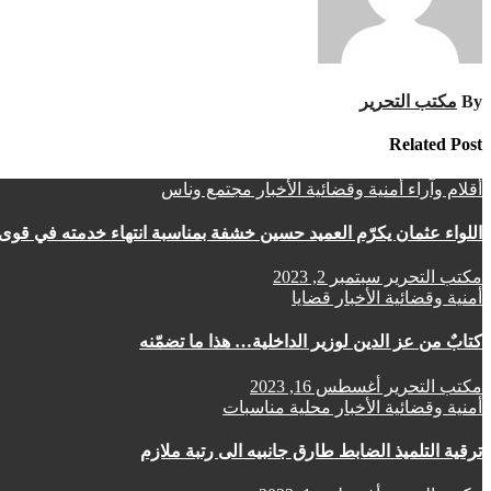
By
مكتب التحرير
Related Post
أقلام وآراء
أمنية وقضائية
الأخبار
مجتمع وناس
اللواء عثمان يكرّم العميد حسين خشفة بمناسبة انتهاء خدمته في قوى 
مكتب التحرير
سبتمبر 2, 2023
أمنية وقضائية
الأخبار
قضايا
كتابٌ من عز الدين لوزير الداخلية… هذا ما تضمّنه
مكتب التحرير
أغسطس 16, 2023
أمنية وقضائية
الأخبار
محلية
مناسبات
ترقية التلميذ الضابط طارق جانبيه الى رتبة ملازم