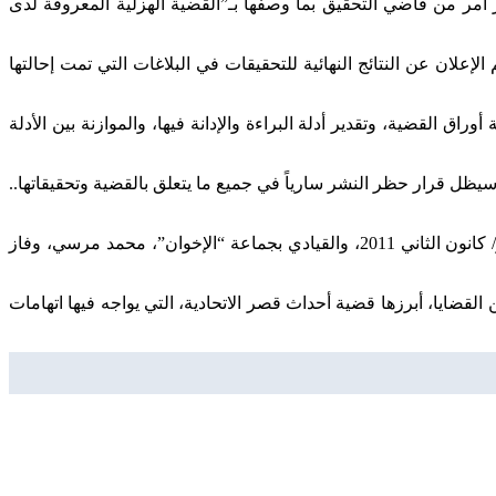
 أمر من قاضي التحقيق بما وصفها بـ”القضية الهزلية المعروفة لدى
لان عن النتائج النهائية للتحقيقات في البلاغات التي تمت إحالتها
 القضية، وتقدير أدلة البراءة والإدانة فيها، والموازنة بين الأدلة
سيظل قرار حظر النشر سارياً في جميع ما يتعلق بالقضية وتحقيقاتها..
وكانت جولة الإعادة بانتخابات 2012، بين أحمد شفيق، آخر رئيس وزراء بنظام الرئيس الأسبق، حسني مبارك، الذي أطاحت به ثورة 25 يناير/ كانون الثاني 2011، والقيادي بجماعة “الإخوان”، محمد مرسي، وفاز
تجاجات شعبية، في الثالث من يوليو/ تموز 2013، يخضع للمحاكمة في عدد من القضايا، أبرزها قضية أحداث قصر الاتحادية، التي يواجه فيها اتهامات