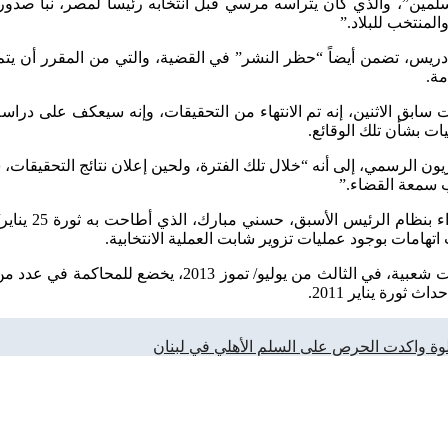
مسلمين”، والذي كان يترأسه مرسي قبل انتخابه رئيساً لمصر، نبأ صدور
، تضمن أيضاً “حظر النشر” في القضية، والتي من المقرر أن يتم الإع
 الاثنين، إنه تم الانتهاء من التحقيقات، وإنه سيعكف على دراسة أوراق
يات بشأن تلك الوقائع.
ن الرسمي، إلى أنه “خلال تلك الفترة، ولحين إعلان نتائج التحقيقات، 
صاب سمعة القضاء.”
هامات بوجود عمليات تزوير شابت العملية الانتخابية.
يُذكر أن الرئيس السابق، الذي عزله الجيش استجابة لضغوط اح
ثورة يناير 2011
.
لوة واكدت الحرص على السلم الأهلي في لبنان