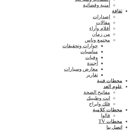
أمنية وقضائية
ثقافة
إصدارات
مقالات
أقلام وآراء
من زمان
مجتمع وناس
حوارات وتحقيقات
مناسبات
وفيات
أجندة
معارض وسيارات
تقارير
محطات فنية
علوم الغد
مفاتيح الصحة
انت وطبيبك
فلك وابراج
محطات كلامية
قالوا
محطات TV
اتصل بنا