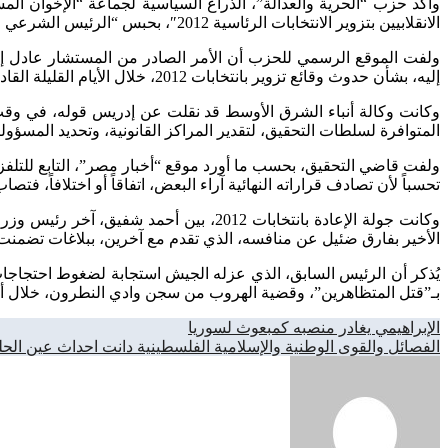
وأكد حزب “الحرية والعدالة”، الذراع السياسية لجماعة “الإخوان ال
الانقلابيين بتزوير الانتخابات الرئاسية 2012″، بحبس “الرئيس الشرعي والمنتخب للبلاد.”
ولفت الموقع الرسمي للحزب أن الأمر الصادر من المستشار عادل إدريس
إليه، بشأن حدوث وقائع تزوير بانتخابات 2012، خلال الأيام القليلة القادمة.
وكانت وكالة أنباء الشرق الأوسط قد نقلت عن إدريس قوله، في وقت سابق
المتوافرة لسلطات التحقيق، لتقدير المراكز القانونية، وتحديد المسؤول
ولفت قاضي التحقيق، بحسب ما أورد موقع “أخبار مصر”، التابع للتلفزيو
تحسباً لأن تصادف قراراته النهائية آراء البعض، اتفاقاً أو اختلافاً، فت
الأخير بفارق ضئيل عن منافسه، الذي تقدم مع آخرين، ببلاغات تضمنت ات
بـ”قتل المتظاهرين”، وقضية الهروب من سجن وادي النطرون، خلال أحداث 
تصفّح
الإبراهيمي يغادر منصبه كمبعوث لسوريا
الفصائل والقوى الوطنية والإسلامية الفلسطينية دانت احداث عين الح
المقالات