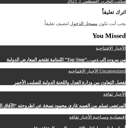
مكتب التحرير
أغسطس 1, 2023
اترك تعليقاً
يجب أنت تكون
مسجل الدخول
لتضيف تعليقاً.
You Missed
الأخبار
الإفتتاحية
من بيروت إلى دبي…”Top Stop” اللبنانية تقتحم المعارض الدولية
Uncategorized
الأخبار
الإفتتاحية
تفعيل التعاون بين وزارة العدل واللجنة الدولية للصليب الأحمر
الأخبار
ثقافة
المرتضى تسلم من العميد غازي محمود نسخة عن اطروحته “الآفاق المال
إقتصادية وسياحية
الأخبار
ثقافة