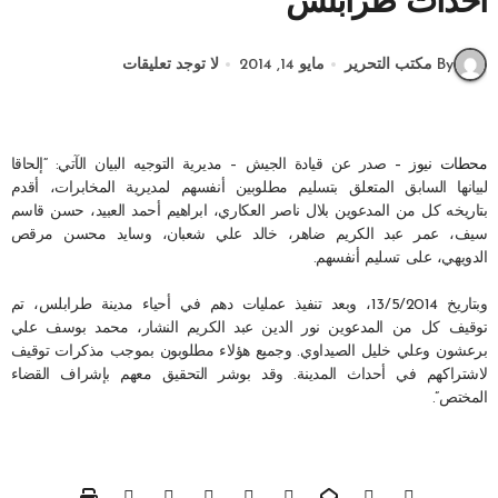
أحداث طرابلس
By مكتب التحرير
مايو 14, 2014
لا توجد تعليقات
محطات نيوز –
صدر عن قيادة الجيش – مديرية التوجيه البيان الآتي: “إلحاقا
لبيانها السابق المتعلق بتسليم مطلوبين أنفسهم لمديرية المخابرات، أقدم
بتاريخه كل من المدعوين بلال ناصر العكاري، ابراهيم أحمد العبيد، حسن قاسم
سيف، عمر عبد الكريم ضاهر، خالد علي شعبان، وسايد محسن مرقص
الدويهي، على تسليم أنفسهم.
وبتاريخ 13/5/2014، وبعد تنفيذ عمليات دهم في أحياء مدينة طرابلس، تم
توقيف كل من المدعوين نور الدين عبد الكريم النشار، محمد بوسف علي
برعشون وعلي خليل الصيداوي. وجميع هؤلاء مطلوبون بموجب مذكرات توقيف
لاشتراكهم في أحداث المدينة. وقد بوشر التحقيق معهم بإشراف القضاء
المختص”.