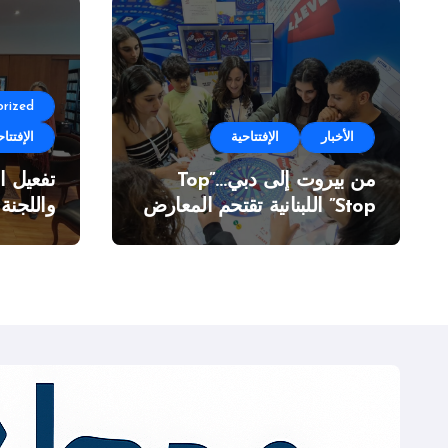
rized
الأخبار
الإفتتاحية
الإفتتاح
من بيروت إلى دبي…”Top
تفعيل ا
Stop” اللبنانية تقتحم المعارض
واللجنة
الدولية