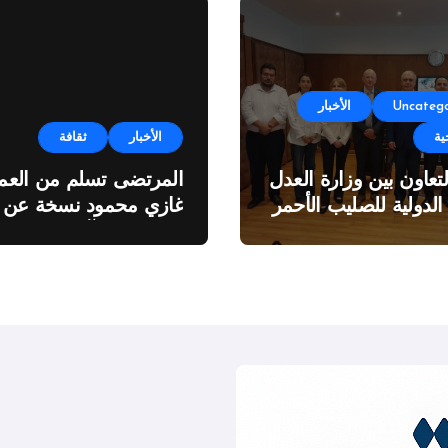
Uncatego
الأخبار
ية
الأخبار
ثقافة
لتعاون بين وزارة العدل
المرتضى تسلم من العمي
 الدولية للصليب الأحمر
غازي محمود نسخة عن
اطروحته “الآفاق المالية
والاقتصادية للثروة النفطي