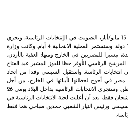
يفتتح المصريون في الخارج الخميس 15 مايو/أيار، التصويت في الإنتخابات الرئاسية، ويجري
الإقتراع بمقار البعثات الدبلوماسية المصرية في 124 دولة. وستستمر العملية الانتخابية 4 أيام. وكانت وزارة
 تيسيرا للمصريين فى الخارج ومنها: العقبة بالأردن،
 المرشح الرئاسي الأوفر حظا للفوز المشير عبد الفتاح
انتخابات الرئاسة. واستقبل السيسي وفدا من اتحاد
ن مصر في أحوج لحظاتها لأبنائها في الخارج، من أجل
التعاون لمواجهة الصعاب والتحديات التي يواجهها الوطن. وستجري الانتخابات الرئاسية بداخل البلاد يومي 26
رشحان فقط، بعد أن أعلنت لجنة الانتخابات الرئاسية في
السيسي ورئيس التيار الشعبي حمدين صباحي هما فقط
اسة.