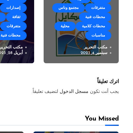
متفرقات
مجتمع وناس
إصدارات
محطات فنية
ثقافة
محطات كلامية
محلية
متفرقات
مناسبات
محطات فنية
مكتب التحرير
مكتب التحرير
مهرجان زوق مكايل “بلدتنا
الفنان باس
سبتمبر 4, 2023
أبريل 28, 2023
العيد” في نسخته الرابعة
الى شركة مد
برودكشن
اترك تعليقاً
يجب أنت تكون
مسجل الدخول
لتضيف تعليقاً.
You Missed