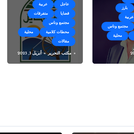
عاجل
عربية
بارز
قضايا
متفرقات
عربية
مجتمع وناس
مجتمع وناس
محطات كلامية
محلية
محلية
مقالات
ل صقر ينضم
مكتب التحرير
أبريل 3, 2023
خطوة فريدة من بلدية
انات ميديا
زوق مكايل بوجه اصحاب
المولدات