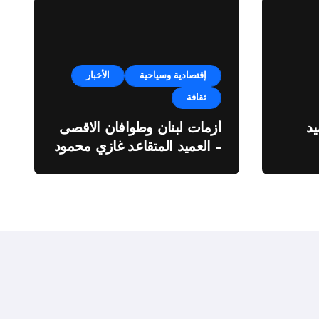
إقتصادية وسياحية
الأخبار
ثقافة
د
أزمات لبنان وطوافان الاقصى
– العميد المتقاعد غازي محمود
ة”