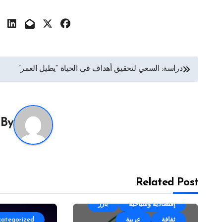
تصفّح
دراسة: السعي لتحقيق أهداف في الحياة “يطيل العمر”
المقالات
By
Related Post
Uncategorized
أجندة
إقتصادية وسياحية
بارز
ثقافة
عربية
categorized