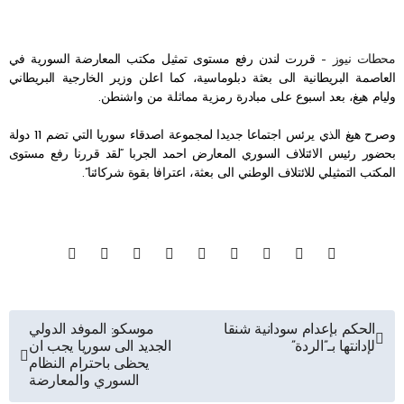
محطات نيوز –
قررت لندن رفع مستوى تمثيل مكتب المعارضة السورية في
العاصمة البريطانية الى بعثة دبلوماسية، كما اعلن وزير الخارجية البريطاني
وليام هيغ، بعد اسبوع على مبادرة رمزية مماثلة من واشنطن.
وصرح هيغ الذي يرئس اجتماعا جديدا لمجموعة اصدقاء سوريا التي تضم 11 دولة
بحضور رئيس الائتلاف السوري المعارض احمد الجربا “لقد قررنا رفع مستوى
المكتب التمثيلي للائتلاف الوطني الى بعثة، اعترافا بقوة شركائنا”.
تصفّح
الحكم بإعدام سودانية شنقا
موسكو: الموفد الدولي
لإدانتها بـ”الردة”
الجديد الى سوريا يجب ان
المقالات
يحظى باحترام النظام
السوري والمعارضة