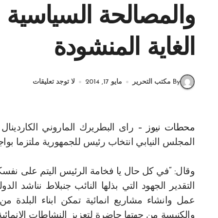
الغاية المنشودة
By مكتب التحرير
مايو 17, 2014
لا توجد تعليقات
محطات نيوز –
راى البطريرك الماروني الكاردينا
المجلس النيابي انتخاب رئيس للجمهورية ملتزما بواجب
وقال: “في كل حال يا فخامة الرئيس اليتم على نفسكم
التقدير الجهود التي بذلها النائب جنبلاط نناشد الدو
عمل وانشاء مشاريع انمائية تمكن ابناء البلدة من ا
والكنيسة من جهتها حاضرة لتعزيز النشاطات الانمائية و