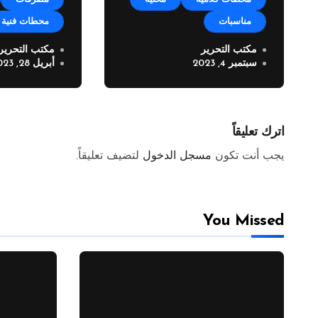
مناسبات
محطات فنية
مكتب التحرير
مكتب التحرير
مهرجان زوق مكايل “بلدتنا
الفنان باس
سبتمبر 4, 2023
أبريل 28, 2023
العيد” في نسخته الرابعة
الى شركة مد
برودكشن
اترك تعليقاً
يجب أنت تكون
مسجل الدخول
لتضيف تعليقاً.
You Missed