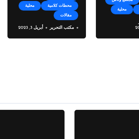
محطات كلامية
محلية
محلية
مقالات
ل صقر ينضم
مكتب التحرير
أبريل 3, 2023
خطوة فريدة من بلدية
انات ميديا
زوق مكايل بوجه اصحاب
المولدات