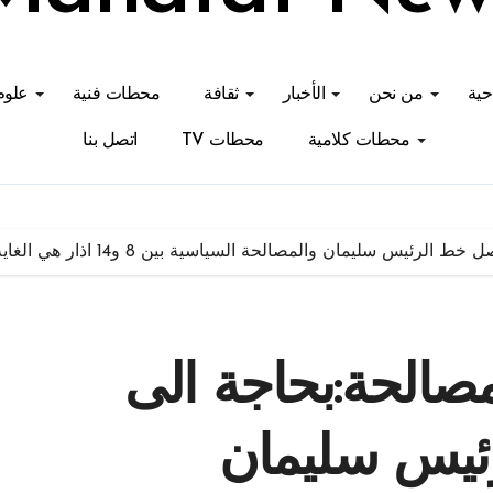
احية
من نحن
الأخبار
ثقافة
محطات فنية
علوم
محطات كلامية
محطات TV
اتصل بنا
ليمان والمصالحة السياسية بين 8 و14 اذار هي الغاية المنشودة
صالحة:بحاجة الى
ئيس سليمان