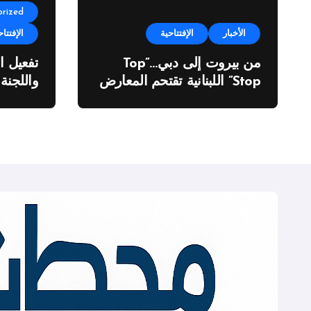
rized
الأخبار
الإفتتاحية
الإفتتاح
من بيروت إلى دبي…”Top
تفعيل ا
Stop” اللبنانية تقتحم المعارض
واللجنة
الدولية