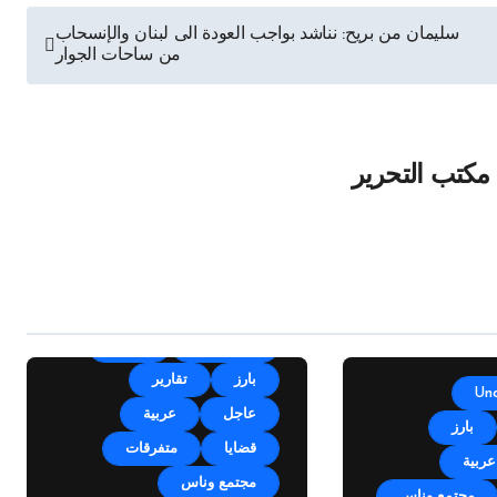
سليمان من بريح: نناشد بواجب العودة الى لبنان والإنسحاب
من ساحات الجوار
مكتب التحرير
أقلام وآراء
الأخبار
بارز
تقارير
Un
عاجل
عربية
بارز
قضايا
متفرقات
عربية
مجتمع وناس
مجتمع وناس