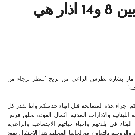
والمصالحة السياسية بين 8 و14 اذار هي
ل مار بشاره بطرس الراعي من بريح “ننتظر برجاء من
ه”.
 اجراء هذه المصالحة قبل انهاء خدمتكم واننا نقدر كل
لة اللبنانية والادارات المدنية اكمال العودة بخلق فرص
لبقاء في بلدتهم واحياء حياتهم الاجتماعية والراعوية
الروحية بالتعاون مع لجانها المحلية. هذا الاحتفال يعود