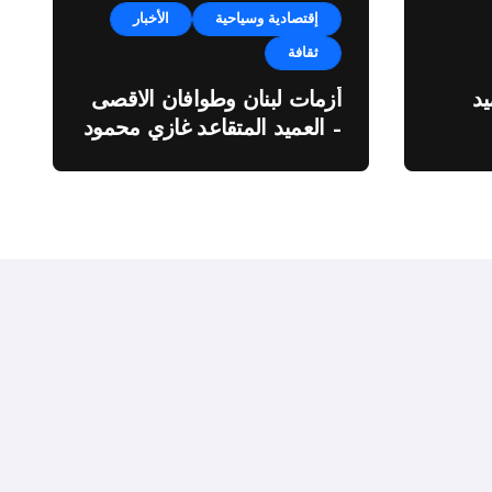
إقتصادية وسياحية
الأخبار
ثقافة
د
أزمات لبنان وطوافان الاقصى
– العميد المتقاعد غازي محمود
ة”