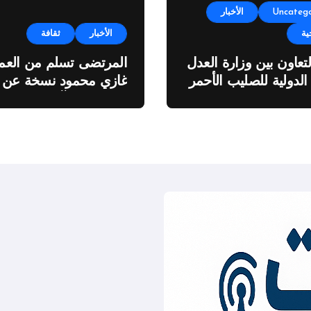
Uncatego
الأخبار
ية
الأخبار
ثقافة
لتعاون بين وزارة العدل
المرتضى تسلم من العمي
 الدولية للصليب الأحمر
غازي محمود نسخة عن
اطروحته “الآفاق المالية
والاقتصادية للثروة النفطي