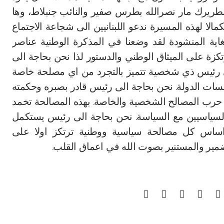
مصالحة البطريرك مار نصرالله بطرس صفير والنائب جنبلاط، وها
لا لهذه المسيرة ندعو اللبنانيين الى شجاعة الاجتماع
 السياسية بين 8 و14 اذار هي الغاية المنشودة لقد وضعنا في المذكرة الوطنية عناصر
تكزة على الميثاق الوطني والدستور لذا نحن بحاجة الى
 رئيس ذي شخصية تتميز بالتجرد من اي مصلحة خاصة
سسات الدولة. نحن بحاجة الى رئيس قادر بصبره وحكمته
ا حرب المصالح الشخصية والخاصة. بهذه المصالحة تخمد
 السياسيين مع السياسة. نحن بحاجة الى رئيس يستكمل
اساس كل مصالحة سياسية ووطنية ترتكز اولا على
لضمير والمستنير بصوت الله في اعماق القلب.