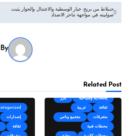
تصفّح
جنبلاط من بريح: خيار الوسطية والاعتدال والحوار يثبت
صوابيته في مواجهة تناحر الاضداد
المقالات
By
Related Post
Uncategorized
أجندة
إقتصادية وسياحية
بارز
ثقافة
عربية
categorized
متفرقات
مجتمع وناس
إصدارات
محطات فنية
ثقافة
محطات كلامية
محلية
متفرقات