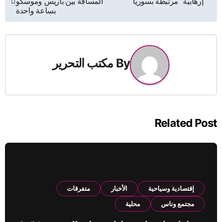
“إرهابية” مرتبطة بسوريا
المسافة بين باريس وموسكو
المقالات
بساعة واحدة
By
مكتب التحرير
Related Post
إقتصادية وسياحية
الأخبار
متفرقات
مجتمع وناس
محلية