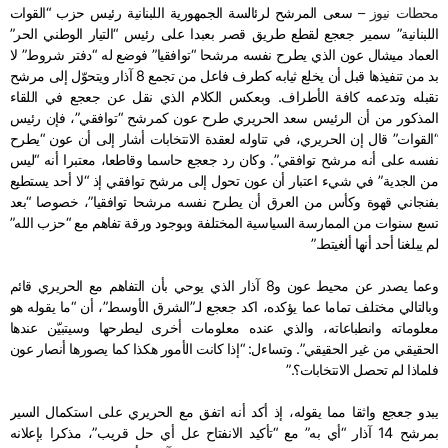
محطات نيوز –
سعى المرشح لرئالسة الجمهورية اللبنانية رئيس حزب “القوات
اللبنانية” سمير جعجع لقطع طريق قصر بعبدا على رئيس “التيار الوطني الحر”
العماد ميشال عون الذي يطرح نفسه مرشحا “توافقيا” فوضع له “دفتر شروط” لا
بد من تنفيذها قبل أن يخلع ثيابه كطرف فاعل من تجمع 8 آذار ويتحوّل إلى مرشح
تقبله وتدعمه كافة الأطراف. وبعكس الكلام الذي نقل عن جعجع في اللقاء
المذكور من أن الرئيس سعد الحريري طرح عون كمرشح “توافقي”، فإن رئيس
“القوات” قال إن الحريري، في تناوله لعقدة الانتخابات أشار إلى أن عون “يطرح
نفسه على أنه مرشح توافقي”. وكان رد جعجع حاسما وقاطعا، معتبرا أنه “ليس
من الجدية” في شيء اعتبار أن عون تحول إلى مرشح توافقي إذ “لا أحد يستطيع
بفنجاني قهوة وكأس من العرق أن يطرح نفسه مرشحا توافقيا”، خصوصا “بعد
تسع سنوات من الممارسة السياسية المختلفة وبوجود ورقة تفاهم مع “حزب الله”
لم يبلغنا أحد أنها ألغيتط.”
وعما يصدر عن محيط عون و8 آذار الذي يوحي بأن التفاهم مع الحريري قائم
وبالتالي مختلف تماما عما يؤكده، اكد جعجع لـ”الشرق الأوسط”، أن “ما يقوله هو
معلوماته وانطباعاته، والذي عنده معلومات أخرى ليطرحها وسيتبيّن عندها
الحقيقي من غير الحقيقي”. وتساءل: “إذا كانت الأمور هكذا كما يصورها أنصار عون
فلماذا لم تحصل الانتخابات؟.”
يبدو جعجع واثقا مما يقوله، إذ أكد أنه اتفق مع الحريري على استكمال السير
بمرشح 14 آذار “أي به” مع “تأكيد الانفتاح عل أي حل قريب”، مذكرا بإعلانه