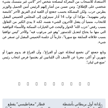
الاستعداد للانسحاب من المعركة لمصلحة شخص آخر “لأنني غير متمسك بشيء
شخصي على الإطلاق”. ومن ضمن من أشار إليهم الرئيس أمين الجميل والوزير
بطرس حرب. ولكن المشكلة بحسب جعجع أن اللعبة لدى الفريق الآخر “غامضة
وغير مفهومة”، مؤكدا أن نواب 14 آذار سينزلون إلى المجلس الخميس المقبل
للانتخاب، متمنيا أن يفعل الآخرون الشيء نفسه. لكنه لا يبدي الكثير من التفاؤل
بسبب رفض “حزب الله” الحوار والبحث في الخيارات الممكنة والأسماء التوافقية
التي منها ما يحتاج لتعديل للدستور “وهو غير مرغوب فيه” والآخر “ليس توافقيا
بسبب علاقاته السابقة مع سوريا”، جازماً أن جلسة الخميس المقبل لن تسفر عن
شيء.
وتابع جعجع “لن نخضع لمعادلة عون أو الفراغ”، وأن الفراغ قد يدوم شهرا أو
شهرين أو أكثر، معربا عن الأسف لأن اللبنانيين لم يغتنموا فرص انتخاب رئيس
“صنع في لبنان”.
تصفّح
إدانة أول بريطاني بأنشطة
قطار “مغناطيسي” يقطع