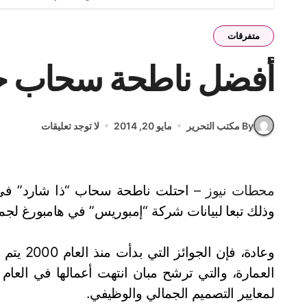
متفرقات
أفضل ناطحة سحاب جد
By مكتب التحرير
مايو 20, 2014
لا توجد تعليقات
محطات نيوز –
احتلت ناطحة سحاب “ذا شارد” في 
وذلك تبعا لبيانات شركة “إمبوريس” في هامبورغ لجمع
وعادة، ف
العمارة، والتي ترشح مبان انتهت أعمالها في العام ا
لمعايير التصميم الجمالي والوظيفي.