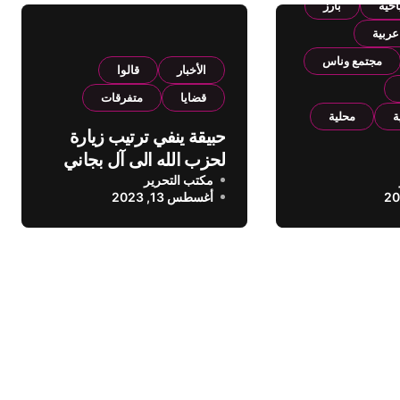
احية
بارز
عربية
مجتمع وناس
الأخبار
قالوا
قضايا
متفرقات
ة
محلية
حبيقة ينفي ترتيب زيارة
لحزب الله الى آل بجاني
مكايل “بلدتنا
مكتب التحرير
أغسطس 13, 2023
خته الرابعة