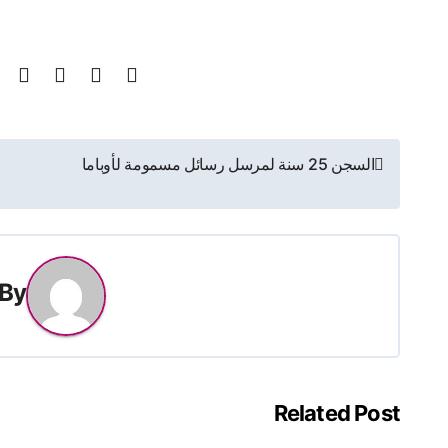
تصفّح
السجن 25 سنة لمرسل رسائل مسمومة لأوباما
المقالات
By
ategorized
Related Post
أجندة