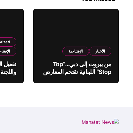
rized
الأخبار
الإفتتاحية
الإفتتاح
من بيروت إلى دبي…”Top
تفعيل ال
Stop” اللبنانية تقتحم المعارض
واللجنة 
الدولية