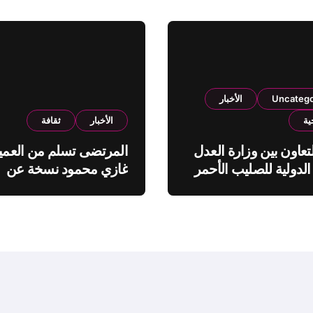
Uncatego
الأخبار
ية
الأخبار
ثقافة
تعاون بين وزارة العدل
المرتضى تسلم من العمي
الدولية للصليب الأحمر
غازي محمود نسخة عن
اطروحته “الآفاق المالية
والاقتصادية للثروة النفطي