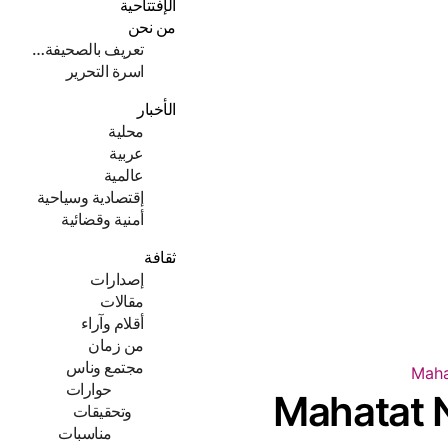
الإفتتاحية
من نحن
تعريف بالصحيفة…
اسرة التحرير
الأخبار
محلية
عربية
عالمية
إقتصادية وسياحية
أمنية وقضائية
ثقافة
إصدارات
مقالات
أقلام وآراء
من زمان
مجتمع وناس
حوارات
Mahatat
وتحقيقات
مناسبات