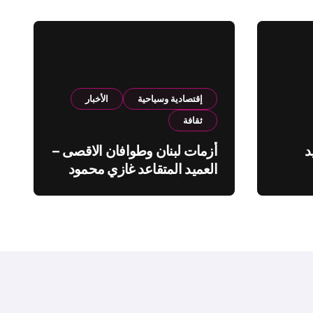
إقتصادية وسياحية
الأخبار
ثقافة
د
أزمات لبنان وطوافان الاقصى –
العميد المتقاعد غازي محمود
ة”