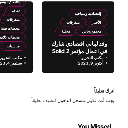
إقتصادية وسي
ثقافة
إقتصادية وسياحية
متفرقات
الأخبار
متفرقات
محطات فنية
مجتمع وناس
محلية
محطات كلامي
وفد لبناني اقتصادي شارك
مناسبات
في اعمال مؤتمر Solid 2
مكتب التحرير
مكتب التحرير
مهرجان زوق 
أكتوبر 9, 2023
سبتمبر 4, 2023
العيد” في نس
اترك تعليقاً
يجب أنت تكون
مسجل الدخول
لتضيف تعليقاً.
You Missed